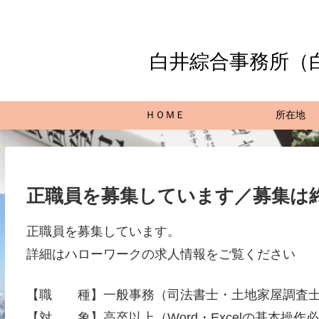
白井綜合事務所（
ＨＯＭＥ
所在地
正職員を募集しています／募集は
正職員を募集しています。
詳細はハローワークの求人情報をご覧ください
【職 種】一般事務（司法書士・土地家屋調査士
【対 象】高卒以上（Word・Excelの基本操作