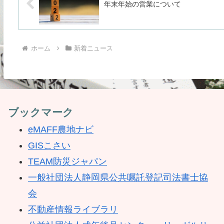
年末年始の営業について
ホーム
新着ニュース
ブックマーク
eMAFF農地ナビ
GISこさい
TEAM防災ジャパン
一般社団法人静岡県公共嘱託登記司法書士協
会
不動産情報ライブラリ