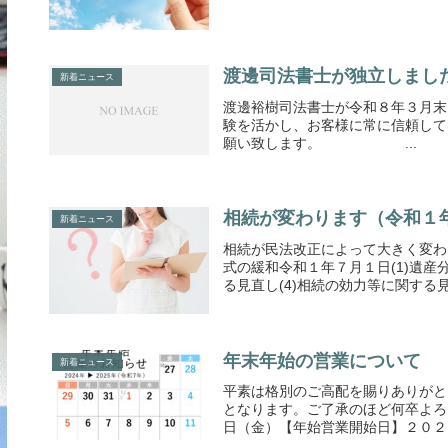
渡邊司法書士が独立しまし
新着ニュース
渡邊裕樹司法書士が令和８年３月末
験を活かし、お客様に常に信頼して
願い致します。 ...
相続が変わります（令和１
新着ニュース
相続が民法改正によって大きく変わ
式の緩和令和１年７月１日(1)遺産
る見直し(4)相続の効力等に関する見直し
年末年始の営業について
新着ニュース
平素は格別のご高配を賜りありがと
となります。ご了承のほど何卒よろ
日（金）【年始営業開始日】２０２