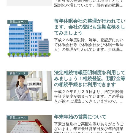
「所有者の把握が難しい土地※」として
深刻化を増しています。所有者の把握が
難しい土地の存在は、公共事業用地の取
得、農地の集約化、森林の適正な管理な
ど様々な土地政策の面で問題を生じるお
毎年休眠会社の整理が行われてい
新着ニュース
それがあります。平成２４...
ます、会社の登記も定期点検をし
てみましょう
平成２６年度以降、毎年、登記所におい
て休眠会社等（休眠会社及び休眠一般法
人）の整理が行われています。※休眠会
社とは、最後の登記から１２年を経過し
ている株式会社と示します。有限会社は
含まれません。休眠一般法人とは、最後
の登記から５年を経過して...
法定相続情報証明制度を利用して
新着ニュース
みましょう！相続登記、預貯金等
の相続手続きに利用できます
平成２９年５月２９日より、法定相続情
報証明制度が始まっています。この手続
きが徐々に浸透してきていますので、ご
紹介させていただきます。１．法定相続
情報証明制度とは相続手続きは、不動産
の登記、預貯金など各窓口が異なります
年末年始の営業について
新着ニュース
が、その度に戸籍謄本を提...
平素は格別のご高配を賜りありがとうご
ざいます。年末最終営業日及び年始営業