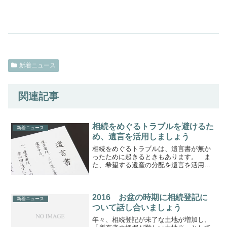
新着ニュース
関連記事
相続をめぐるトラブルを避けるた
新着ニュース
め、遺言を活用しましょう
相続をめぐるトラブルは、遺言書が無か
ったために起きるときもあります。 ま
た、希望する遺産の分配を遺言を活用す
ることで叶えられることもありま
す。 例えば、以下のような例があり
ます。 ・相続人は、妻と兄弟であり、
2016 お盆の時期に相続登記に
その兄弟も何人か亡くなっている...
新着ニュース
ついて話し合いましょう
年々、相続登記が未了な土地が増加し、