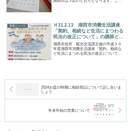
開始日は下記のとおりとなります。ご了
承のほど何卒よろしくお願いいたしま
す。【年末最終営業日】２０１８年１２
月２８日（金）【年始営業開始日】２０
１９年０１月０４日（月）
Ｈ31.2.13 湖西市消費生活講座
新着ニュース
「契約、相続など生活にまつわる
民法の改正について」の講師とな
ります
湖西市役所 観光交流課主催の平成３０
年度湖西市消費生活講座「契約、相続な
ど生活にまつわる民法の改正について」
の講師となります。【日 時】 平成
３１年２月１３日（水）１８：００～１
９：３０【場 所】 新居地域センタ
ー 2階大会議室【テーマ...
2024お盆の時期に相続登記について話し合いま
しょう
年末年始の営業について