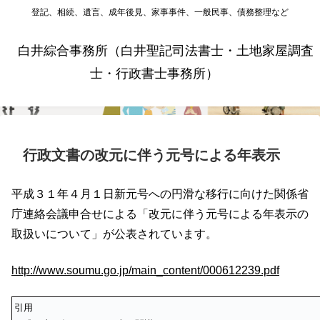
登記、相続、遺言、成年後見、家事事件、一般民事、債務整理など
白井綜合事務所（白井聖記司法書士・土地家屋調査
士・行政書士事務所）
行政文書の改元に伴う元号による年表示
平成３１年４月１日新元号への円滑な移行に向けた関係省
庁連絡会議申合せによる「改元に伴う元号による年表示の
取扱いについて」が公表されています。
http://www.soumu.go.jp/main_content/000612239.pdf
引用