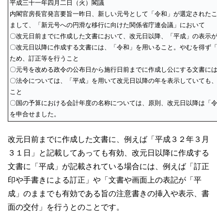
平成三十一年四月二日（火）閣議
内閣官房長官発言要旨一昨日、新しい元号として「令和」が選定された
まして、「新元号への円滑な移行に向けた関係省庁連会議」において
〇改元日前までに作成した文書において、改元日以降、「平成」の表示
〇改元日以降に作成する文書には、「令和」を用いること。やむを得ず
ため、訂正等を行うこと
〇元号を改める政令の公布日から施行日前までに作成し公にする文書に
〇法令については、「平成」を用いて改元日以降の年を表示していても
こと
〇国の予算における会計年度の名称については、原則、改元日以降は「
を申合せました。
改元日前までに作成した文書に、例えば「平成３２年３月
３１日」と記載してあっても有効、改元日以降
に作成する
文書に「平成」が記載されている場合には、例えば「訂正
印や手書きによる訂正」や「文書や画面上の表記が「平
成」のままでも有効である旨の注意書きの挿入や表示、書
面の交付」を行うとのことです。