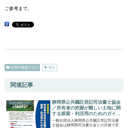
ご参考まで。
白井の雑感ブログ
解説
関連記事
静岡県公共嘱託登記司法書士協会
白井の雑感ブログ
／所有者の把握が難しい土地に関
する探索・利活用のためのガイド
ライン研修会Ｈ30.2/8、2/15、
一般社団法人静岡県公共嘱託登記司法書
2/22
士協会は静岡県司法書士会との共催で官