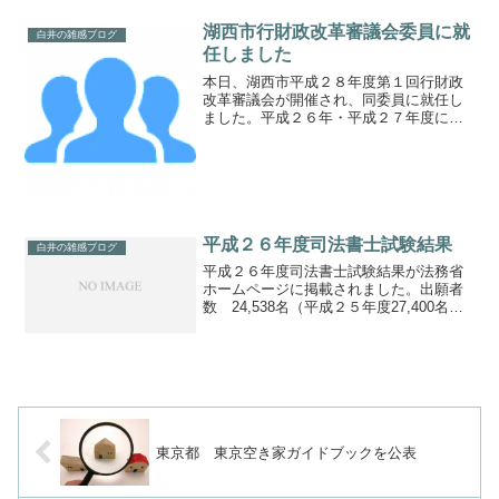
向けた対応実務」の講師を務めました。
Ⅰ.はじめに １．所有者不明土地の現
湖西市行財政改革審議会委員に就
白井の雑感ブログ
状 ２．所有者不明土地の...
任しました
本日、湖西市平成２８年度第１回行財政
改革審議会が開催され、同委員に就任し
ました。平成２６年・平成２７年度に引
き続きの就任となります。湖西市行財政
改革アクションプランの進行管理などに
つき、協議の上、答申をしていくことと
なります。任期は平成３０...
平成２６年度司法書士試験結果
白井の雑感ブログ
平成２６年度司法書士試験結果が法務省
ホームページに掲載されました。出願者
数 24,538名（平成２５年度27,400名）
受験者数 20,130名（平成２５年度
22,494名）合格者数 759名（平成２
５年度 796名）
東京都 東京空き家ガイドブックを公表