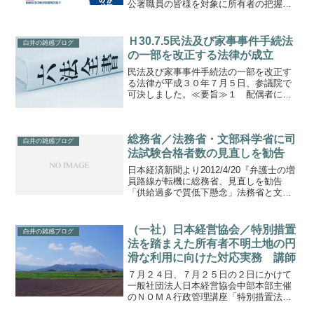
公署職員の皆様を対象に所有者の把握が
難しい土地に関する探索・利活用のため
のガイドライン研修会を開催します。
【日時】西部会場 平成３０年２月８日
Ｈ30.7.5民法及び家事事件手続法
白井の雑感ブログ
（木）２：００～４：００ ...
の一部を改正する法律が成立
民法及び家事事件手続法の一部を改正す
る法律が平成３０年７月５日、参議院で
可決しました。≪要旨≫１ 配偶者に対
する相続発生後の居住の権利の創設２
相続人による預貯金債権の一定額につい
ては、他の共同相続人の同意を得ること
総務省／法務省・文部科学省に司
なく、単独で払戻しが可能...
白井の雑感ブログ
法試験合格者数の見直しを勧告
日本経済新聞より2012/4/20『弁護士の増
員路線が転機に総務省、見直しを勧告
「供給過多で質低下懸念」法務省と文科
省に』------------------------------------------------
総務省ＨＰより----...
（一社）日本経営協会／特別措置
白井の雑感ブログ
法を踏まえた所有者不明土地の円
滑な利用に向けた対応実務 講師
７月２４日、７月２５日の２日にかけて
一般社団法人日本経営協会中部本部主催
のＮＯＭＡ行政管理講座「特別措置法を
踏まえた所有者不明土地の円滑な利用に