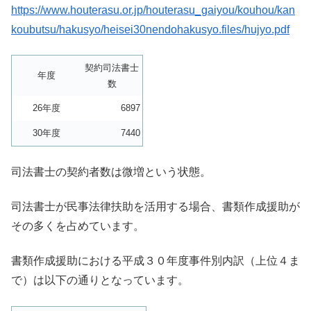
https://www.houterasu.or.jp/houterasu_gaiyou/kouhou/kan
koubutsu/hakusyo/heisei30nendohakusyo.files/hujyo.pdf
契約司法書士
年度
数
26年度
6897
30年度
7440
司法書士の契約者数は微増という状態。
司法書士が民事法律扶助を活用する場合、書類作成援助が
その多くを占めています。
書類作成援助における平成３０年度事件別内訳（上位４ま
で）は以下の通りとなっています。