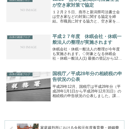
が、下記のページに詳細...
が空き家対策で協定
１２月２５日、燕市と新潟県司法書士会
は空き家などの対策に関する協定を締
結。市職員に対する協力と、空き家を所
有、相続される市民の方々に対するアド
バイス、相談業務に司法書士会の役割を
期待。
平成２７年度 休眠会社・休眠一
白井の雑感ブログ
般法人の整理が実施されます
休眠会社・休眠一般法人の整理が今年度
も実施されます。◇対象となる休眠会
社・休眠一般法人(1) 最後の登記から12年
を経過している株式会社（特例有限会社
は除く）(2) 最後の登記から５年を経過し
ている一般社団法人又は一般財団法人
国税庁／平成28年分の相続税の申
白井の雑感ブログ
（公益社団法人...
告状況の公表
平成29年12月、国税庁は平成28年分（平
成28年1月1日から平成28年12月31日）の
相続税の申告状況の公表しました。課税
対象となった被相続人約10万6千人課税割
合8.1％課税価格14兆7,813億円被相続人1
人当たり1億3,960万円税...
家庭裁判所における令和元年度養育費・婚姻費