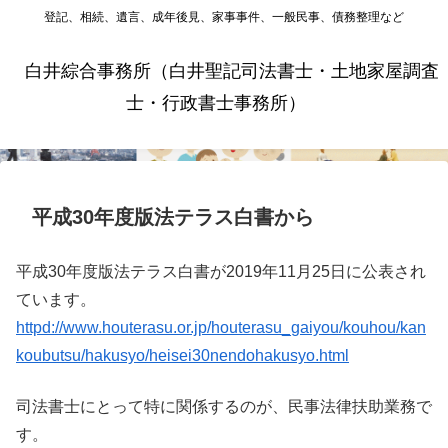
登記、相続、遺言、成年後見、家事事件、一般民事、債務整理など
白井綜合事務所（白井聖記司法書士・土地家屋調査
士・行政書士事務所）
平成30年度版法テラス白書から
平成30年度版法テラス白書が2019年11月25日に公表され
ています。
httpd://www.houterasu.or.jp/houterasu_gaiyou/kouhou/kan
koubutsu/hakusyo/heisei30nendohakusyo.html
司法書士にとって特に関係するのが、民事法律扶助業務で
す。