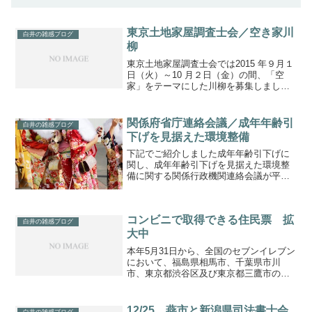
東京土地家屋調査士会／空き家川
白井の雑感ブログ
柳
東京土地家屋調査士会では2015 年９月１
日（火）～10 月２日（金）の間、「空
家」をテーマにした川柳を募集しまし
た。下記が審査結果です。全部で4,251句
寄せられたとのこと。
関係府省庁連絡会議／成年年齢引
白井の雑感ブログ
下げを見据えた環境整備
下記でご紹介しました成年年齢引下げに
関し、成年年齢引下げを見据えた環境整
備に関する関係行政機関連絡会議が平成
３０年４月１６日開催されました。第１
９６回国会提出法案／民法の一部を改正
する法律案（成人年齢１８歳）成年年齢
コンビニで取得できる住民票 拡
引下げを見据えた環境整備...
白井の雑感ブログ
大中
本年5月31日から、全国のセブンイレブン
において、福島県相馬市、千葉県市川
市、東京都渋谷区及び東京都三鷹市の４
自治体の印鑑証明書や住民票の写しの取
得が可能となっています。未だ、コンビ
ニ住民票を目にしたことはありません
12/25 燕市と新潟県司法書士会
白井の雑感ブログ