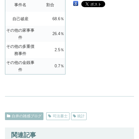
事件名
割合
自己破産
68.6％
その他の家事事
26.4％
件
その他の多重債
2.5％
務事件
その他の金銭事
0.7％
件
白井の雑感ブログ
司法書士
統計
関連記事