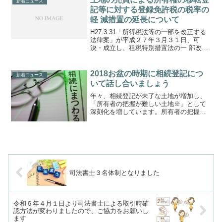
新着ニュース
記等に対する登録免許税の税率の
軽 減措置の延長について
H27.3.31「所得税法等の一部を改正する
法律案」が平成２７年３月３１日、可
決・成立し、租税特別措置法の一 部改正
を定めた同法案第８条は原案どおりとな
りました。登記関係の主なものは以下の
とおりです。１．次に掲げる租税特別措
2018お盆の時期に相続登記につ
新着ニュース
置の適用期限を２...
いて話し合いましょう
年々、相続登記が未了な土地が増加し、
「所有者の把握が難しい土地※」として
深刻化を増しています。所有者の把握が
難しい土地の存在は、公共事業用地の取
得、農地の集約化、森林の適正な管理な
ど様々な土地政策の面で問題を生じるお
それがあります。平成２４...
司法書士３名体制となりました
令和６年４月１日より司法書士による取引時確
認方法が変わりましたので、ご協力をお願いし
ます