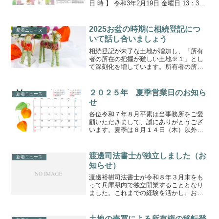
日 時 】 令和3年2月19日 金曜日 13：30
～15：00【 会 場 】 湖西市健康福祉セン
ター（おぼと） 3階研修室申込みはこち
ら申込みチラシ
2025お盆の時期に相続登記につ
新着ニュース
いて話し合いましょう
相続登記が未了な土地が増加し、「所有
者の所在の把握が難しい土地※１」とし
て深刻化を増しています。所有者の所在
の把握が難しい土地の存在は、公共事業
用地の取得、農地の集約化、森林の適正
な管理など様々な土地政策の面で問題を
２０２５年 夏季営業日のお知ら
新着ニュース
生じるおそれがあります。...
せ
各位令和７年８月平素は当事務所をご愛
顧いただきまして、誠にありがとうござ
います。夏季は８月１４日（木）以外、
通常通り、営業しております。人員削減
について:８月１２・１３・１５日は業務
人員を減らして対応させていただきま
渡邊司法書士が独立しました（お
新着ニュース
す。よろしくお願い申し上...
知らせ）
渡邊裕樹司法書士が令和８年３月末をも
って兵庫県内で独立開業することとなり
ました。これまでの経験を活かし、お客
様に常に信頼していただける事務所を目
指していただければと思います。よろし
くお願い致します。 ...
土地の売買による所有権の移転登