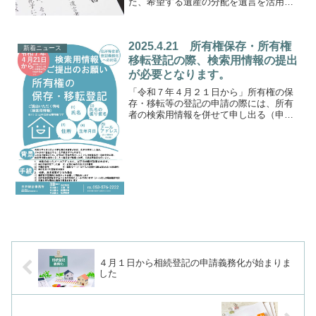
た、希望する遺産の分配を遺言を活用す
ることで叶えられることもありま
す。 例えば、以下のような例があり
ます。 ・相続人は、妻と兄弟であり、
2025.4.21 所有権保存・所有権
その兄弟も何人か亡くなっている...
新着ニュース
移転登記の際、検索用情報の提出
が必要となります。
「令和７年４月２１日から」所有権の保
存・移転等の登記の申請の際には、所有
者の検索用情報を併せて申し出る（申請
情報とする）ことが必要になります。
「背景」令和８年４月１日から、不動産
の所有者は、氏名・住所の変更日から２
年以内に変更登記をすること...
４月１日から相続登記の申請義務化が始まりま
した