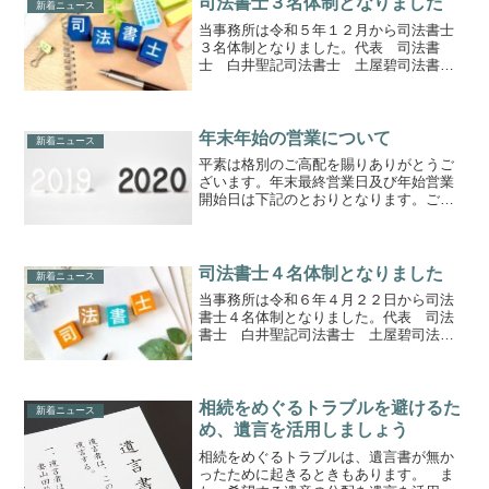
司法書士３名体制となりました
新着ニュース
当事務所は令和５年１２月から司法書士
３名体制となりました。代表 司法書
士 白井聖記司法書士 土屋碧司法書
士 渡邊裕樹これまで以上にリーガルー
サービスに努めてまいりますので、どう
ぞよろしくお願いいたします。
年末年始の営業について
新着ニュース
平素は格別のご高配を賜りありがとうご
ざいます。年末最終営業日及び年始営業
開始日は下記のとおりとなります。ご了
承のほど何卒よろしくお願いいたしま
す。【年末最終営業日】２０１９年１２
月２７日（金）【年始営業開始日】２０
２０年０１月０６日（月）
司法書士４名体制となりました
新着ニュース
当事務所は令和６年４月２２日から司法
書士４名体制となりました。代表 司法
書士 白井聖記司法書士 土屋碧司法書
士 渡邊裕樹司法書士 牧野咲季これま
で以上にリーガルーサービスに努めてま
いりますので、どうぞよろしくお願いい
たします。
相続をめぐるトラブルを避けるた
新着ニュース
め、遺言を活用しましょう
相続をめぐるトラブルは、遺言書が無か
ったために起きるときもあります。 ま