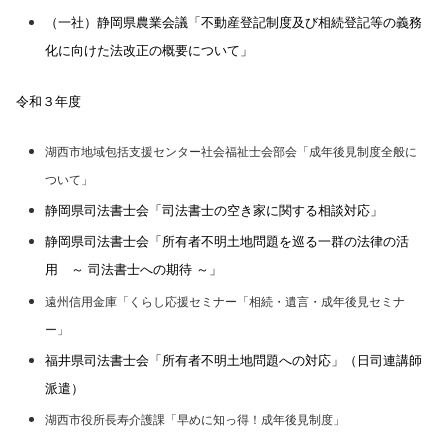
（一社）静岡県農業会議「不動産登記制度及び相続登記等の義務
化に向けた法改正の概要について」
令和３年度
湖西市地域包括支援センター社会福祉士会部会「成年後見制度全般に
ついて」
静岡県司法書士会「司法書士の空き家に関する相談対応」
静岡県司法書士会「所有者不明土地問題を巡る一群の法律の活
用 ～ 司法書士への期待 ～」
遠州信用金庫「くらし応援セミナー「相続・遺言・成年後見セミナ
ー」
福井県司法書士会「所有者不明土地問題への対応」（日司連講師
派遣）
湖西市役所長寿介護課「早めに知っ得！成年後見制度」