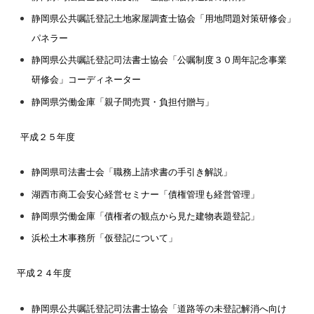
静岡県公共嘱託登記土地家屋調査士協会「用地問題対策研修会」
パネラー
静岡県公共嘱託登記司法書士協会「公嘱制度３０周年記念事業
研修会」コーディネーター
静岡県労働金庫「親子間売買・負担付贈与」
平成２５年度
静岡県司法書士会「職務上請求書の手引き解説」
湖西市商工会安心経営セミナー「債権管理も経営管理」
静岡県労働金庫「債権者の観点から見た建物表題登記」
浜松土木事務所「仮登記について」
平成２４年度
静岡県公共嘱託登記司法書士協会「道路等の未登記解消へ向け