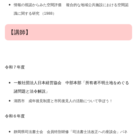
情報の視認からみた空間評価 複合的な地域公共施設における空間認
識に関する研究 （1988）
【講師】
令和７年度
一般社団法人日本経営協会 中部本部「所有者不明土地をめぐる
諸問題と法令解説」
湖西市 成年後見制度と市民後見人の活動について学ぼう！
令和６年度
静岡県司法書士会 会員特別研修「司法書士法改正への座談会」パネ