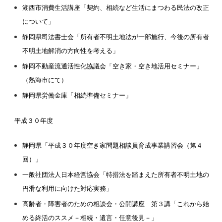
湖西市消費生活講座「契約、相続など生活にまつわる民法の改正
について」
静岡県司法書士会「所有者不明土地法が一部施行、今後の所有者
不明土地解消の方向性を考える」
静岡不動産流通活性化協議会「空き家・空き地活用セミナー
」
（熱海市にて）
静岡県労働金庫「相続準備セミナー」
平成３０年度
静岡県「平成３０年度空き家問題相談員育成事業講習会（第４
回）」
一般社団法人日本経営協会「特措法を踏まえた所有者不明土地の
円滑な利用に向けた対応実務」
高齢者・障害者のための相談会・公開講座 第３講「これから始
める終活のススメ－相続・遺言・任意後見－」