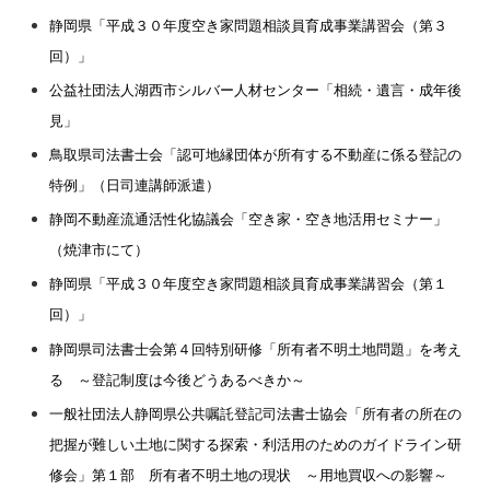
静岡県「平成３０年度空き家問題相談員育成事業講習会（第３
回）」
公益社団法人
湖西市シルバー人材センター「相続・遺言・成年後
見」
鳥取県司法書士会「認可地縁団体が所有する不動産に係る登記の
特例」（日司連講師派遣）
静岡不動産流通活性化協議会「空き家・空き地活用セミナー
」
（焼津市にて）
静岡県「平成３０年度空き家問題相談員育成事業講習会（第１
回）」
静岡県司法書士会第４回特別研修「所有者不明土地問題」を考え
る ～登記制度は今後どうあるべきか～
一般社団法人静岡県公共嘱託登記司法書士協会「所有者の所在の
把握が難しい土地に関する探索・利活用のためのガイドライン研
修会」第１部 所有者不明土地の現状 ～用地買収への影響～