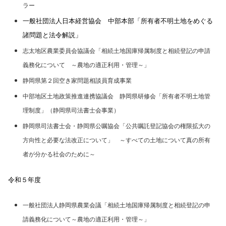
ラー
一般社団法人日本経営協会 中部本部「所有者不明土地をめぐる
諸問題と法令解説」
志太地区農業委員会協議会「相続土地国庫帰属制度と相続登記の申請
義務化について ～農地の適正利用・管理～」
静岡県第２回空き家問題相談員育成事業
中部地区土地政策推進連携協議会 静岡県研修会「所有者不明土地管
理制度」（静岡県司法書士会事業）
静岡県司法書士会・静岡県公嘱協会「公共嘱託登記協会の権限拡大の
方向性と必要な法改正について」 ～すべての土地について真の所有
者が分かる社会のために～
令和５年度
一般社団法人静岡県農業会議「相続土地国庫帰属制度と相続登記の申
請義務化について～農地の適正利用・管理～」