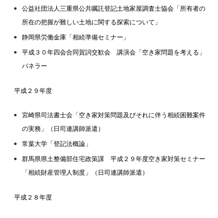
公益社団法人三重県公共嘱託登記土地家屋調査士協会「所有者の
所在の把握が難しい土地に関する探索について」
静岡県労働金庫「相続準備セミナー」
平成３０年四会合同賀詞交歓会 講演会「空き家問題を考える」
パネラー
平成２９年度
宮崎県司法書士会「空き家対策問題及びそれに伴う相続困難案件
の実務」（日司連講師派遣）
常葉大学「登記法概論」
群馬県県土整備部住宅政策課 平成２９年度空き家対策セミナー
「相続財産管理人制度」（日司連講師派遣）
平成２８年度