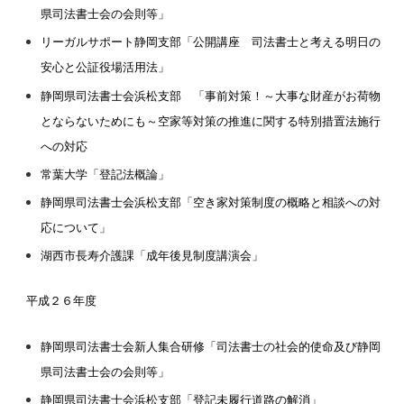
県司法書士会の会則等」
リーガルサポート静岡支部「公開講座 司法書士と考える明日の
安心と公証役場活用法」
静岡県司法書士会浜松支部 「事前対策！～大事な財産がお荷物
とならないためにも～空家等対策の推進に関する特別措置法施行
への対応
常葉大学「登記法概論」
静岡県司法書士会浜松支部「空き家対策制度の概略と相談への対
応について」
湖西市長寿介護課「成年後見制度講演会」
平成２６年度
静岡県司法書士会新人集合研修「司法書士の社会的使命及び静岡
県司法書士会の会則等」
静岡県司法書士会浜松支部「登記未履行道路の解消」