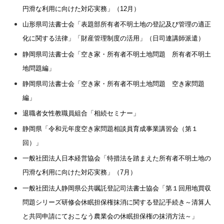
円滑な利用に向けた対応実務」（12月）
山形県司法書士会「表題部所有者不明土地の登記及び管理の適正
化に関する法律」「財産管理制度の活用」（日司連講師派遣）
静岡県司法書士会「空き家・所有者不明土地問題 所有者不明土
地問題編」
静岡県司法書士会「空き家・所有者不明土地問題 空き家問題
編」
退職者女性教職員組合「相続セミナー」
静岡県「令和元年度空き家問題相談員育成事業講習会（第１
回）」
一般社団法人日本経営協会「特措法を踏まえた所有者不明土地の
円滑な利用に向けた対応実務」（7月）
一般社団法人静岡県公共嘱託登記司法書士協会「第１回用地買収
問題シリーズ研修会休眠担保権抹消に関する登記手続き～清算人
と共同申請にておこなう農業会の休眠担保権の抹消方法～」