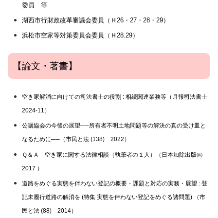
委員
等
湖西市行財政改革審議会委員（Ｈ26・27・28・29）
浜松市空家等対策委員会委員（Ｈ28.29）
【論文・著書】
空き家解消に向けての司法書士の役割 : 相続関連業務等（月報司法書士
2024-11）
公嘱協会の今後の展望──所有者不明土地問題等の解決の真の受け皿と
なるために──（市民と法 (138) 2022）
Ｑ＆Ａ 空き家に関する法律相談（執筆者の１人）（日本加除出版㈱
2017 ）
道路をめぐる実態を伴わない登記の概要・課題と対応の実務・展望 : 登
記未履行道路の解消を (特集 実態を伴わない登記をめぐる諸問題) （市
民と法 (88) 2014）