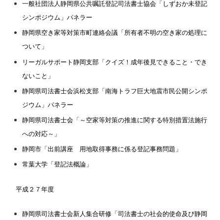
一般社団法人静岡県公共嘱託登記司法書士協会「しずおか未登記
シンポジウム」パネラー
静岡県空き家等対策市町連絡会議「所有者不明の空き家の処理に
ついて」
リーガルサポート静岡支部「クイズ！成年後見できること・でき
ないこと」
静岡県司法書士会浜松支部「南海トラフ巨大地震市民公開シンポ
ジウム」パネラー
静岡県司法書士会「～空家等対策の推進に関する特別措置法施行
への対応～」
静岡市「出前講座 用地取得事務に係る登記事務問題」
常葉大学「登記法概論」
平成２７年度
静岡県司法書士会新人集合研修「司法書士の社会的使命及び静岡