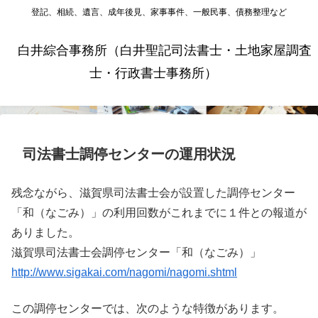
登記、相続、遺言、成年後見、家事事件、一般民事、債務整理など
白井綜合事務所（白井聖記司法書士・土地家屋調査
士・行政書士事務所）
司法書士調停センターの運用状況
残念ながら、滋賀県司法書士会が設置した調停センター
「和（なごみ）」の利用回数がこれまでに１件との報道が
ありました。
滋賀県司法書士会調停センター「和（なごみ）」
http://www.sigakai.com/nagomi/nagomi.shtml
この調停センターでは、次のような特徴があります。