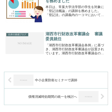
を務めました
本日は、常葉大学法学部の学生を対象に
「登記法概論」の講師を務めました。
「登記法」の講義内の一コマにおいて、
現場の実務を紹介するためです。不動産
登記、商業登記を実例を交えながら、現
場の実務をご説明させていただきまし
た。司法書士会と地元大学との...
湖西市行財政改革審議会 審議
白井の雑感ブログ
委員就任
「湖西市行財政改革審議会条例」に基づ
き、湖西市行財政改革審議会が設置され
ています。湖西市行財政改革審議会の役
割は以下のとおりです。①湖西市の行財
政改革を確実に進捗させるため、湖西市
が取り組んでいる行財政改革アクション
プランの進行管理について...
中小企業防衛セミナーで講師
債権消滅時効期間の統一を検討へ