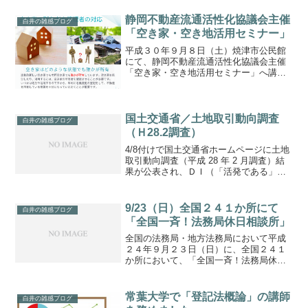
家等対策計画平成２８年度から２９年度
にかけ、空き家のデータベース作成のた
静岡不動産流通活性化協議会主催
白井の雑感ブログ
めの調査を市全域で実施予...
「空き家・空き地活用セミナー」
平成３０年９月８日（土）焼津市公民館
にて、静岡不動産流通活性化協議会主催
「空き家・空き地活用セミナー」へ講師
として出席しました。テーマ：「空き家
を増やさないため、活用するために 相
続・登記の視点から」比較的新しい空き
家でも老朽空き家でも誰か...
国土交通省／土地取引動向調査
白井の雑感ブログ
（Ｈ28.2調査）
4/8付けで国土交通省ホームページに土地
取引動向調査（平成 28 年 2 月調査）結
果が公表され、ＤＩ（「活発である」－
「不活発である」）の前期（平成27年8月
調査）と比較値が掲載されています。
【現在の土地取引状況の判断】「東
9/23（日）全国２４１か所にて
白井の雑感ブログ
京」 5.2...
「全国一斉！法務局休日相談所」
全国の法務局・地方法務局において平成
２４年９月２３日（日）に、全国２４１
か所において、「全国一斉！法務局休日
相談所」を開設するとのことです。静岡
地方法務局では、「静岡」「沼津」「富
士」「浜松」の４会場にて、法務局職
常葉大学で「登記法概論」の講師
白井の雑感ブログ
員、司法書士、土地家屋調査...