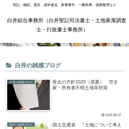
登記、相続、遺言、成年後見、家事事件、一般民事、債務整理など
白井綜合事務所（白井聖記司法書士・土地家屋調査
士・行政書士事務所）
白井の雑感ブログ
骨太の方針2025（原案） 空き
白井の雑感ブログ
家・所有者不明土地等対策
2025.06.07
国土交通省 『土地について考え
白井の雑感ブログ