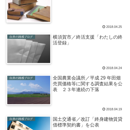
2018.04.25
横須賀市／終活支援「わたしの終
白井の雑感ブログ
活登録」
2018.04.24
全国農業会議所／平成 29 年田畑
白井の雑感ブログ
売買価格等に関する調査結果を公
表 ２３年連続の下落
2018.04.19
国土交通省／改訂「終身建物賃貸
白井の雑感ブログ
借標準契約書」を公表