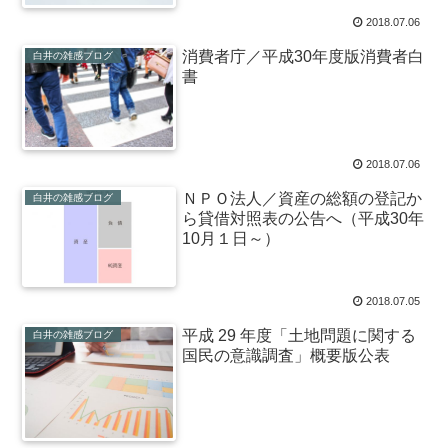
2018.07.06
消費者庁／平成30年度版消費者白
白井の雑感ブログ
書
2018.07.06
ＮＰＯ法人／資産の総額の登記か
白井の雑感ブログ
ら貸借対照表の公告へ（平成30年
10月１日～）
2018.07.05
平成 29 年度「土地問題に関する
白井の雑感ブログ
国民の意識調査」概要版公表