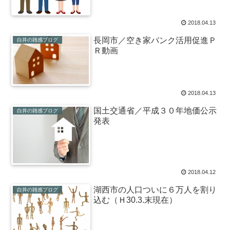
2018.04.13
長岡市／空き家バンク活用促進Ｐ
白井の雑感ブログ
Ｒ動画
2018.04.13
国土交通省／平成３０年地価公示
白井の雑感ブログ
発表
2018.04.12
湖西市の人口ついに６万人を割り
白井の雑感ブログ
込む（Ｈ30.3.末現在）