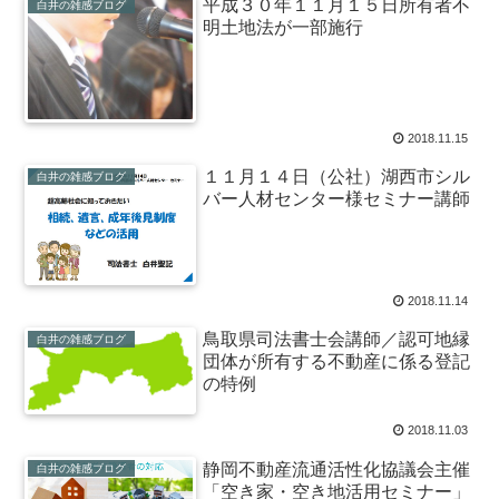
平成３０年１１月１５日所有者不
白井の雑感ブログ
明土地法が一部施行
2018.11.15
１１月１４日（公社）湖西市シル
白井の雑感ブログ
バー人材センター様セミナー講師
2018.11.14
鳥取県司法書士会講師／認可地縁
白井の雑感ブログ
団体が所有する不動産に係る登記
の特例
2018.11.03
静岡不動産流通活性化協議会主催
白井の雑感ブログ
「空き家・空き地活用セミナー」