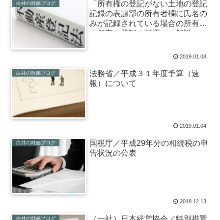
「所有権の登記がない土地の登記
白井の雑感ブログ
記録の表題部の所有者欄に氏名の
みが記録されている場合の所有権
の保存の登記の可否」の解説
2019.01.08
法務省／平成３１年度予算（速
白井の雑感ブログ
報）について
2019.01.04
国税庁／平成29年分の相続税の申
白井の雑感ブログ
告状況の公表
2018.12.13
（一社）日本経営協会／特別措置
白井の雑感ブログ