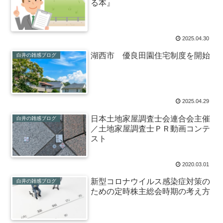
る本』
2025.04.30
湖西市 優良田園住宅制度を開始
白井の雑感ブログ
2025.04.29
日本土地家屋調査士会連合会主催
白井の雑感ブログ
／土地家屋調査士ＰＲ動画コンテ
スト
2020.03.01
新型コロナウイルス感染症対策の
白井の雑感ブログ
ための定時株主総会時期の考え方