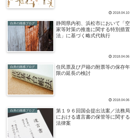
2018.04.10
静岡県内初、浜松市において「空
白井の雑感ブログ
家等対策の推進に関する特別措置
法」に基づく略式代執行
2018.04.06
住民票及び戸籍の附票等の保存年
白井の雑感ブログ
限の延長の検討
2018.04.06
第１９６回国会提出法案／法務局
白井の雑感ブログ
における遺言書の保管等に関する
法律案