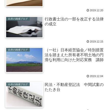
2019.12.20
行政書士法の一部を改正する法律
白井の雑感ブログ
の成立
2019.12.15
（一社）日本経営協会／特別措置
白井の雑感ブログ
法を踏まえた所有者不明土地の円
滑な利用に向けた対応実務 講師
2019.12.04
民法・不動産登記法 中間試案の
白井の雑感ブログ
たたき台