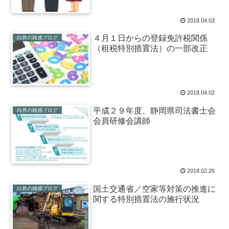
2018.04.03
４月１日からの登録免許税関係
白井の雑感ブログ
（租税特別措置法）の一部改正
2018.04.02
平成２９年度、静岡県司法書士会
白井の雑感ブログ
会員研修会講師
2018.02.26
国土交通省／空家等対策の推進に
白井の雑感ブログ
関する特別措置法の施行状況