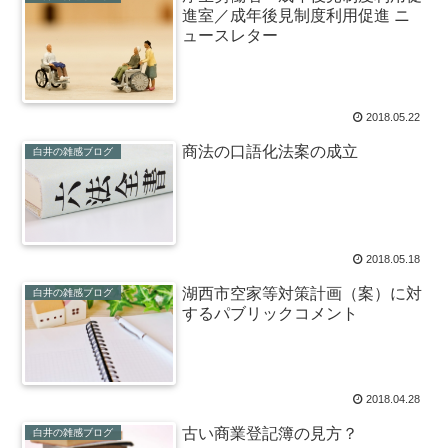
進室／成年後見制度利用促進 ニ
ュースレター
2018.05.22
商法の口語化法案の成立
白井の雑感ブログ
2018.05.18
湖西市空家等対策計画（案）に対
白井の雑感ブログ
するパブリックコメント
2018.04.28
古い商業登記簿の見方？
白井の雑感ブログ