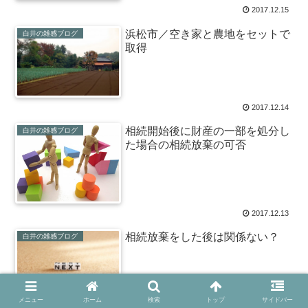
2017.12.15
浜松市／空き家と農地をセットで
白井の雑感ブログ
取得
2017.12.14
相続開始後に財産の一部を処分し
白井の雑感ブログ
た場合の相続放棄の可否
2017.12.13
相続放棄をした後は関係ない？
白井の雑感ブログ
メニュー
ホーム
検索
トップ
サイドバー