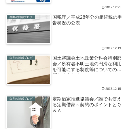
2017.12.21
国税庁／平成28年分の相続税の申
白井の雑感ブログ
告状況の公表
2017.12.19
国土審議会土地政策分科会特別部
白井の雑感ブログ
会／所有者不明土地の円滑な利用
を可能にする制度等についての中
間とりまとめ
2017.12.15
定期借家推進協議会／誰でも使え
白井の雑感ブログ
る定期借家～契約のポイントとＱ
＆Ａ