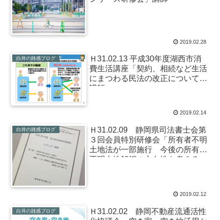
2019.02.28
Ｈ31.02.13 平成30年度湖西市消
白井の雑感ブログ
費生活講座「契約、相続など生活
にまつわる民法の改正について」
講師
2019.02.14
Ｈ31.02.09 静岡県司法書士会第
白井の雑感ブログ
３回会員特別研修会「所有者不明
土地法が一部施行 今後の所有者
不明土地解消の方向性を考える」
講師
2019.02.12
Ｈ31.02.02 静岡不動産流通活性
白井の雑感ブログ