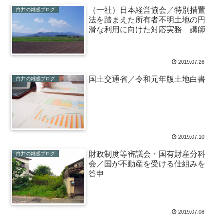
（一社）日本経営協会／特別措置
白井の雑感ブログ
法を踏まえた所有者不明土地の円
滑な利用に向けた対応実務 講師
2019.07.26
国土交通省／令和元年版土地白書
白井の雑感ブログ
2019.07.10
財政制度等審議会・国有財産分科
白井の雑感ブログ
会／国が不動産を受ける仕組みを
答申
2019.07.08