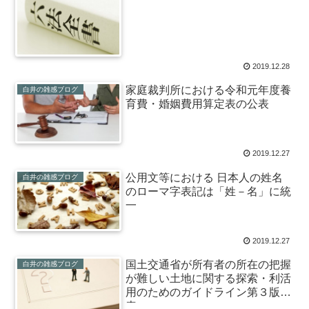
2019.12.28
家庭裁判所における令和元年度養
白井の雑感ブログ
育費・婚姻費用算定表の公表
2019.12.27
公用文等における 日本人の姓名
白井の雑感ブログ
のローマ字表記は「姓－名」に統
一
2019.12.27
国土交通省が所有者の所在の把握
白井の雑感ブログ
が難しい土地に関する探索・利活
用のためのガイドライン第３版公
表