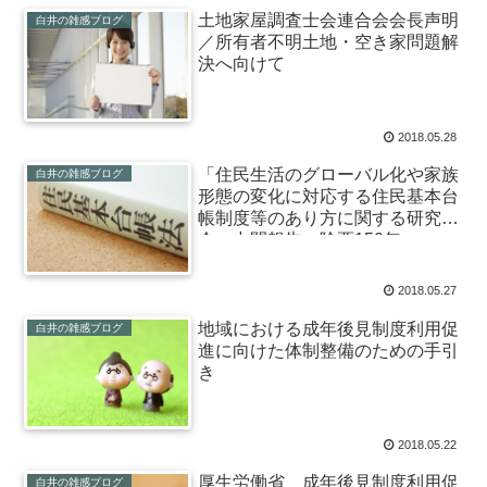
土地家屋調査士会連合会会長声明
白井の雑感ブログ
／所有者不明土地・空き家問題解
決へ向けて
2018.05.28
「住民生活のグローバル化や家族
白井の雑感ブログ
形態の変化に対応する住民基本台
帳制度等のあり方に関する研究
会」中間報告 除票150年へ
2018.05.27
地域における成年後見制度利用促
白井の雑感ブログ
進に向けた体制整備のための手引
き
2018.05.22
厚生労働省 成年後見制度利用促
白井の雑感ブログ