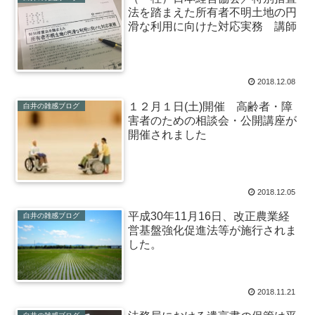
法を踏まえた所有者不明土地の円
滑な利用に向けた対応実務 講師
2018.12.08
１２月１日(土)開催 高齢者・障
白井の雑感ブログ
害者のための相談会・公開講座が
開催されました
2018.12.05
平成30年11月16日、改正農業経
白井の雑感ブログ
営基盤強化促進法等が施行されま
した。
2018.11.21