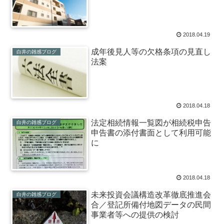
2018.04.19
成年後見人等の欠格条項の見直し
白井の雑感ブログ
法案
2018.04.18
法定相続情報一覧図が相続税申告
白井の雑感ブログ
申告書の添付書面として利用可能
に
2018.04.18
未来投資会議構造改革徹底推進会
白井の雑感ブログ
合／登記所備付地図データの民間
事業者等への提供の検討