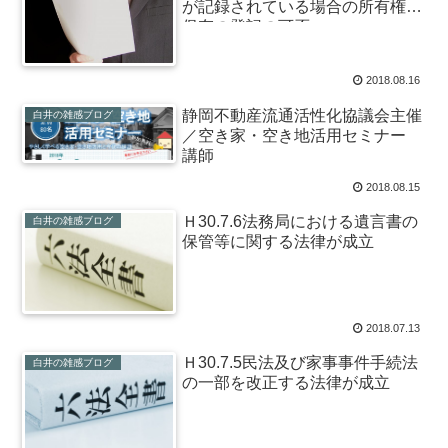
が記録されている場合の所有権の
保存の登記の可否
2018.08.16
静岡不動産流通活性化協議会主催
白井の雑感ブログ
／空き家・空き地活用セミナー
講師
2018.08.15
Ｈ30.7.6法務局における遺言書の
白井の雑感ブログ
保管等に関する法律が成立
2018.07.13
Ｈ30.7.5民法及び家事事件手続法
白井の雑感ブログ
の一部を改正する法律が成立