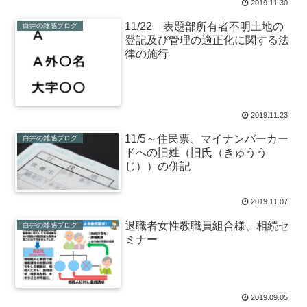
2019.11.30
11/22 表題部所有者不明土地の
白井の雑感ブログ
登記及び管理の適正化に関する法
律の施行
2019.11.23
11/5～住民票、マイナンバーカー
白井の雑感ブログ
ドへの旧姓（旧氏（きゅうう
じ））の併記
2019.11.07
退職者女性教職員組合様、相続セ
白井の雑感ブログ
ミナー
2019.09.05