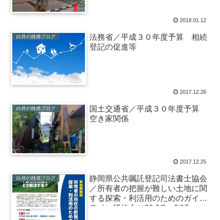
2018.01.12
法務省／平成３０年度予算 相続
白井の雑感ブログ
登記の促進等
2017.12.26
国土交通省／平成３０年度予算
白井の雑感ブログ
空き家関係
2017.12.25
静岡県公共嘱託登記司法書士協会
白井の雑感ブログ
／所有者の把握が難しい土地に関
する探索・利活用のためのガイド
ライン研修会Ｈ30.2/8、2/15、
2/22