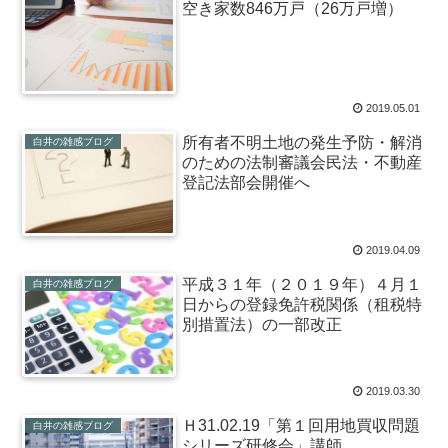
空き家数846万戸（26万戸増）
2019.05.01
所有者不明土地の発生予防・解消
白井の雑感ブログ
のための法制審議会民法・不動産
登記法部会開催へ
2019.04.09
平成３１年（２０１９年）４月１
白井の雑感ブログ
日からの登録免許税関係（租税特
別措置法）の一部改正
2019.03.30
Ｈ31.02.19「第１回用地買収問題
白井の雑感ブログ
シリーズ研修会」講師