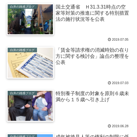
国土交通省 Ｈ31.3.31時点の空
白井の雑感ブログ
家等対策の推進に関する特別措置
法の施行状況等を公表
2019.07.05
「賃金等請求権の消滅時効の在り
白井の雑感ブログ
方に関する検討会」論点の整理を
公表
2019.07.03
特別養子制度の対象を原則６歳未
白井の雑感ブログ
満から１５歳へ引き上げ
2019.06.28
成年被後見人等の権利の制限に係
白井の雑感ブログ