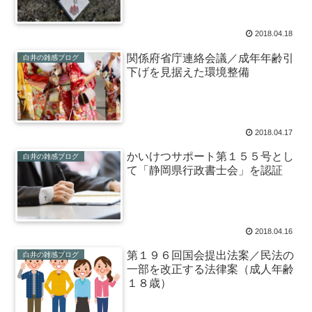
2018.04.18
関係府省庁連絡会議／成年年齢引
白井の雑感ブログ
下げを見据えた環境整備
2018.04.17
かいけつサポート第１５５号とし
白井の雑感ブログ
て「静岡県行政書士会」を認証
2018.04.16
第１９６回国会提出法案／民法の
白井の雑感ブログ
一部を改正する法律案（成人年齢
１８歳）