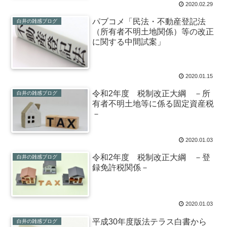
2020.02.29
パブコメ「民法・不動産登記法
白井の雑感ブログ
（所有者不明土地関係）等の改正
に関する中間試案」
2020.01.15
令和2年度 税制改正大綱 －所
白井の雑感ブログ
有者不明土地等に係る固定資産税
－
2020.01.03
令和2年度 税制改正大綱 －登
白井の雑感ブログ
録免許税関係－
2020.01.03
平成30年度版法テラス白書から
白井の雑感ブログ