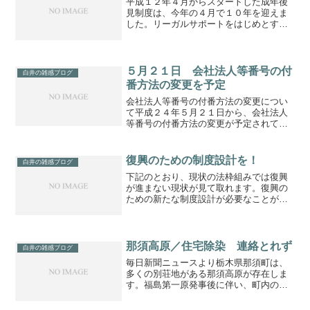
平成１２年４月からスタートした成年後
見制度は、今年の４月で１０年を迎えま
した。リーガルサポートをはじめとする
関係者の方々の努力、そして日々工夫を
重ねることで、申立件数も着実に増加し
ています。その一方で、手を差し伸べら
れるべき経済的弱者が「限...
５月２１日 会社法人等番号の付
白井の雑感ブログ
番方法の変更を予定
会社法人等番号の付番方法の変更につい
て平成２４年５月２１日から、会社法人
等番号の付番方法の変更が予定されてい
ます。これまで本店移転等を行うと、会
社法人等番号が変更となりましたが、５
月２１日以降は、このような場合でも変
復興のための制度設計を！
白井の雑感ブログ
更されなくなります。会社...
下記のとおり、現状の法枠組みでは復興
が進まない現状が見て取れます。復興の
ための新たな制度設計が必要なことが強
く感じられます。----------------------------------
------------引用法制度やりくり限界 ...
那須高原／住宅除染 連絡とれず
白井の雑感ブログ
毎日新聞ニュースより栃木県那須町は、
多くの別荘地がある那須高原が存在しま
す。福島第一原発事後に伴い、町内の約
２万戸を対象に住宅除染計画を立案しま
したが、別荘所有者と連絡が取れず、実