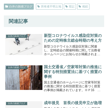
白井の雑感ブログ
所有者不明土地
登記
相続
関連記事
新型コロナウイルス感染症対策の
白井の雑感ブログ
ための定時株主総会時期の考え方
新型コロナウイルス感染症対策に関連
し、定時総会の開催時期に関して法務省
ホームページにお知らせが掲載されまし
た。要約すると以下になります。①定時
総会開催時期定款に事業年度の終了後、
何か月以内に開催と定めている場合で
国土交通省／空家等対策の推進に
白井の雑感ブログ
も、天災等で開催できない場合...
関する特別措置法に基づく措置の
事例
国土交通省のホームページに空家等対策
の推進に関する特別措置法に基づく措置
の事例が掲載されています。※Ｐ16
３．措置の事例行政代執行として４例
（東京都葛飾区、東京都品川区、北海道
室蘭市、福岡県飯塚市）略式代執行とし
成年後見 首長の後見申立が急増
白井の雑感ブログ
て７例（長崎県新上五島町、...