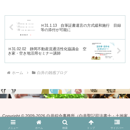
施は２万戸にとどまるとの報道がありま
した。原因としては、所有...
Ｈ31.1.13 自筆証書遺言の方式緩和施行 目録
等の添付が可能に
Ｈ31.02.02 静岡不動産流通活性化協議会 空
き家・空き地活用セミナー講師
ホーム
白井の雑感ブログ
Copyright © 2009-2026 白井綜合事務所（白井聖記司法書士・土地家
屋調査士・行政書士事務所） All Rights Reserved.
メニュー
ホーム
検索
トップ
サイドバー