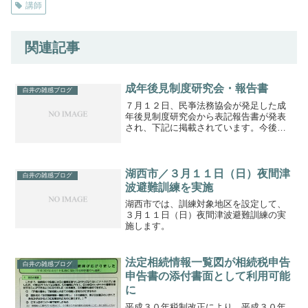
講師
関連記事
成年後見制度研究会・報告書
白井の雑感ブログ
７月１２日、民亊法務協会が発足した成
年後見制度研究会から表記報告書が発表
され、下記に掲載されています。今後の
課題等、詳細な分析がされており、成年
後見制度に関わるものとしては、たいへ
ん参考となる資料となります。引用財団
法人民亊法務協会
湖西市／３月１１日（日）夜間津
白井の雑感ブログ
波避難訓練を実施
湖西市では、訓練対象地区を設定して、
３月１１日（日）夜間津波避難訓練の実
施します。
法定相続情報一覧図が相続税申告
白井の雑感ブログ
申告書の添付書面として利用可能
に
平成３０年税制改正により、平成３０年