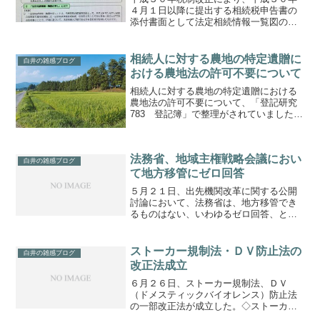
４月１日以降に提出する相続税申告書の
添付書面として法定相続情報一覧図の写
しが利用できようになりました。ただ
し、子の続柄が実子又は養子のいずれか
であるかが分かるように記載されている
相続人に対する農地の特定遺贈に
白井の雑感ブログ
必要があります。骨太の方針...
おける農地法の許可不要について
相続人に対する農地の特定遺贈における
農地法の許可不要について、「登記研究
783 登記簿」で整理がされていました。
◇従前昭和43.3.2民事（三）第１７０号
法務省民事局第三課長回答及び昭和
52.12.27民３第6278号法務省民事局第三
法務省、地域主権戦略会議におい
課長回...
白井の雑感ブログ
て地方移管にゼロ回答
５月２１日、出先機関改革に関する公開
討論において、法務省は、地方移管でき
るものはない、いわゆるゼロ回答、との
報道がありました。確かに法務省におけ
る事務・権限は、「国民の権利関係や身
分関係に密接に関連した事務・権限」で
ストーカー規制法・ＤＶ防止法の
白井の雑感ブログ
す。しかしながら、地方に...
改正法成立
６月２６日、ストーカー規制法、ＤＶ
（ドメスティックバイオレンス）防止法
の一部改正法が成立した。◇ストーカー
規制法の主な改正点①「執拗なメール送