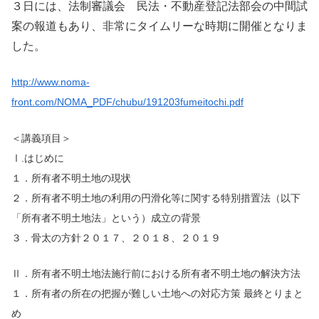
３日には、法制審議会 民法・不動産登記法部会の中間試
案の報道もあり、非常にタイムリーな時期に開催となりま
した。
http://www.noma-
front.com/NOMA_PDF/chubu/191203fumeitochi.pdf
＜講義項目＞
Ⅰ.はじめに
１．所有者不明土地の現状
２．所有者不明土地の利用の円滑化等に関する特別措置法（以下
「所有者不明土地法」という）成立の背景
３．骨太の方針２０１７、２０１８、２０１９
Ⅱ．所有者不明土地法施行前における所有者不明土地の解決方法
１．所有者の所在の把握が難しい土地への対応方策 最終とりまと
め