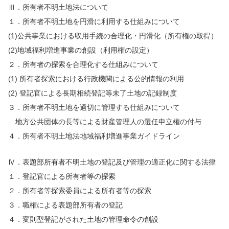
Ⅲ．所有者不明土地法について
１．所有者不明土地を円滑に利用する仕組みについて
(1)公共事業における収用手続の合理化・円滑化（所有権の取得）
(2)地域福利増進事業の創設（利用権の設定）
２．所有者の探索を合理化する仕組みについて
(1) 所有者探索における行政機関による公的情報の利用
(2) 登記官による長期相続登記等未了土地の記録制度
３．所有者不明土地を適切に管理する仕組みについて
地方公共団体の長等による財産管理人の選任申立権の付与
４．所有者不明土地法地域福利増進事業ガイドライン
Ⅳ．表題部所有者不明土地の登記及び管理の適正化に関する法律
１．登記官による所有者等の探索
２．所有者等探索委員による所有者等の探索
３．職権による表題部所有者の登記
４．変則型登記がされた土地の管理命令の創設