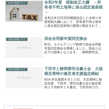
大半は１９６０年代から７０年代は町道
令和2年度 税制改正大綱 －所
白井の雑感ブログ
整備のために寄付。２００５...
有者不明土地等に係る固定資産税
－
令和元年12月20日閣議決定した令和２年
度税制大綱において、所有者不明土地等
に係る固定資産税の措置が新設されてい
ます。「所有者不明土地等」の「等」は
家屋を含む概念と推測されます。「現所
有者」とは、登記簿上の所有者が死亡
四会合同新年賀詞交換会
白井の雑感ブログ
し、相続登記がなされる...
昨日、ホテルアソシア静岡で四会合同新
年賀詞交換会を開催しました。四会とは
以下の団体となります。・静岡県司法書
士会・静岡県司法書士政治連盟・（一
社）静岡県公共嘱託登記司法書士協会・
（公社）成年後見センターリーガルサポ
ート静岡支部公務ご多忙中の...
下田市と静岡県司法書士会 大規
白井の雑感ブログ
模災害時の被災者支援協定締結
8/14 伊豆新聞８月１２日、大災害時に相
談支援 下田市、県司法書士会が協定県
内３５市町中１６番目。下田市内での災
害発生時に（１）相続に関する相談
（２）不動産登記と商業・法人登記に関
する相談（３）不在者財産管理制度と相
続財産管理制度に関する...