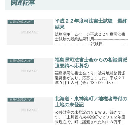
関連記事
平成２２年度司法書士試験 最終
白井の雑感ブログ
結果
法務省ホームページ平成２２年度司法書
士試験の最終結果引用----------------------------
------------------------------試験日
筆記試験（平成２２年７月４日）口述試
験（平成２２年...
福島県司法書士会からの相談員派
白井の雑感ブログ
遣要請へ応募②
福島県司法書士会より、被災地相談員派
遣募集があり、応募しました。平成２７
年９月１８日（金）13：00～15：
00 相馬駅前
振興ビル平成２７年９月１９日（土）
10：00～13：00 南
北海道・東神楽町／地権者寄付の
白井の雑感ブログ
相馬復興支援事務...
土地の未登記
公共財産の未登記のＮＥＷＳ、続きで
す。「上川管内東神楽町で２０１２年度
末現在で、町に譲渡された約１８万平方
メートルの土地が未登記、当時の担当職
員が手続きを怠ったことを公表。土地の