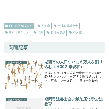
白井の雑感ブログ
不動産
土地家屋調査士
所有者不明土地
相続
相続未登記
空き家
関連記事
湖西市の人口ついに６万人を割り
白井の雑感ブログ
込む（Ｈ30.3.末現在）
平成３０年３月末現在の湖西市の人口は
59,861人とついに６万人を割り込みまし
た。平成２２年３月２２日（合併時点）
で62,792人、約８年で2,931人の減少で
す。総人口59,861世帯数23,645転入332転
出542男性30,581女性...
福岡司法書士会／紙芝居で学ぶ法
白井の雑感ブログ
教育