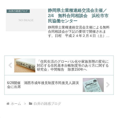
りました。ただ、いずれも現行制度の強
化という印象です。これでは所有者不明
土地の増加を鈍化させることにはなりま
静岡県士業種連絡交流会主催／
白井の雑感ブログ
すが、抜本的な解消につな...
2/4 無料合同相談会 浜松市市
民協働センター
静岡県士業種連絡交流会主催による無料
合同相談会が下記の要領で開催されま
す。日程 平成２４年２月４日（土）午
前１０：００～午後３：００会場 浜松
市市民協働センター２Ｆ研修室※静岡県
士業種連絡交流会は、静岡県弁護士会、
静岡県司法書士会、（社）静...
「住民生活のグローバル化や家族形態の変化に
対応する住民基本台帳制度等のあり方に関する
研究会」中間報告 除票150年へ
6/28開催 湖西市成年後見制度市民後見人講演
会に出席
ホーム
白井の雑感ブログ