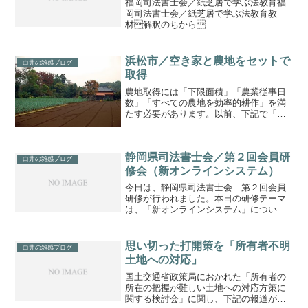
福岡司法書士会／紙芝居で学ぶ法教育福
岡司法書士会／紙芝居で学ぶ法教育教
材解釈のちから
浜松市／空き家と農地をセットで
白井の雑感ブログ
取得
農地取得には「下限面積」「農業従事日
数」「すべての農地を効率的耕作」を満
たす必要があります。以前、下記で「空
き家に付属する農地制度の創設／農地付
空き家の取得」をご紹介しました。 上
記に関連し、浜松市は平成２９年４月１
静岡県司法書士会／第２回会員研
日から中山間地域（「過疎...
白井の雑感ブログ
修会（新オンラインシステム）
今日は、静岡県司法書士会 第２回会員
研修が行われました。本日の研修テーマ
は、「新オンラインシステム」について
であります。来年２月１４日、現行シス
テムから新オンラインシステムに切替が
行われることに関し、以下の研修を行い
思い切った打開策を「所有者不明
白井の雑感ブログ
ました。「登記・供託オン...
土地への対応」
国土交通省政策局におかれた「所有者の
所在の把握が難しい土地への対応方策に
関する検討会」に関し、下記の報道があ