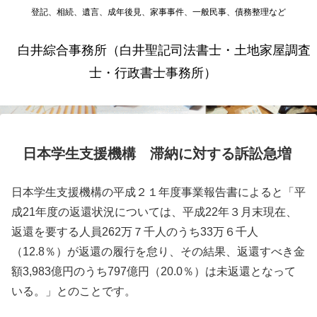
登記、相続、遺言、成年後見、家事事件、一般民事、債務整理など
白井綜合事務所（白井聖記司法書士・土地家屋調査
士・行政書士事務所）
日本学生支援機構 滞納に対する訴訟急増
日本学生支援機構の平成２１年度事業報告書によると「平
成21年度の返還状況については、平成22年３月末現在、
返還を要する人員262万７千人のうち33万６千人
（12.8％）が返還の履行を怠り、その結果、返還すべき金
額3,983億円のうち797億円（20.0％）は未返還となって
いる。」とのことです。