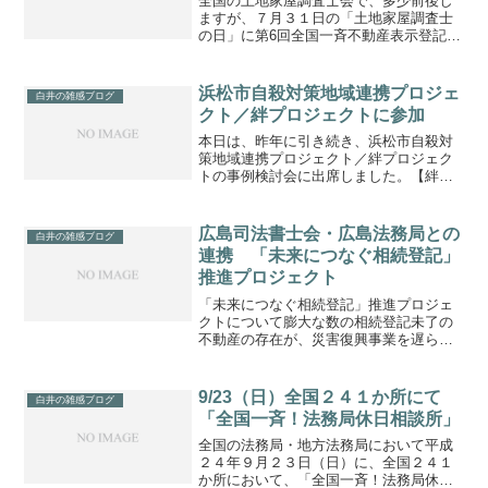
全国の土地家屋調査士会で、多少前後し
ますが、７月３１日の「土地家屋調査士
の日」に第6回全国一斉不動産表示登記無
料相談会を開催します。この７月３１日
は、土地家屋調査士法が昭和２５年７月
３１日施行されたことから、同日を日本
浜松市自殺対策地域連携プロジェ
白井の雑感ブログ
土地家屋調査士会連合会...
クト／絆プロジェクトに参加
本日は、昨年に引き続き、浜松市自殺対
策地域連携プロジェクト／絆プロジェク
トの事例検討会に出席しました。【絆プ
ロジェクトとは】経済・生活問題、精神
疾患等自殺には様々な要因が関連してい
る。こうした問題を抱える自殺のハイリ
広島司法書士会・広島法務局との
白井の雑感ブログ
スク者と接する機会の多い...
連携 「未来につなぐ相続登記」
推進プロジェクト
「未来につなぐ相続登記」推進プロジェ
クトについて膨大な数の相続登記未了の
不動産の存在が、災害復興事業を遅らせ
たり、空家の問題を深刻化させる一因と
なって、社会的に大きな影響を及ぼして
いることから、相続登記を推進させるた
9/23（日）全国２４１か所にて
白井の雑感ブログ
め、広島法務局と広島司法...
「全国一斉！法務局休日相談所」
全国の法務局・地方法務局において平成
２４年９月２３日（日）に、全国２４１
か所において、「全国一斉！法務局休日