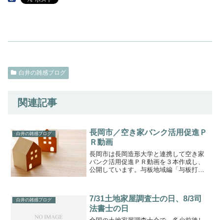
白井の雑感ブログ
関連記事
長岡市／空き家バンク活用促進Ｐ
白井の雑感ブログ
Ｒ動画
長岡市は長岡造形大学と連携して空き家
バンク活用促進ＰＲ動画を３本作成し、
公開しています。与板地域編「与板打刃
物工芸館」編「居酒屋 烏合の衆」編視
覚的に分かりやすいよう動画（YouTube)
を利用して、活用方法の事例を紹介。
7/31土地家屋調査士の日、8/3司
白井の雑感ブログ
法書士の日