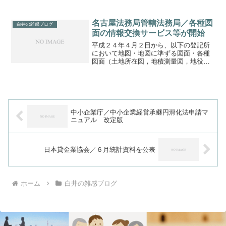
相談所」を開設するとのことです。静岡
地方法務局では、「静岡」「沼津」「富
士」「浜松」の４会場にて、法務局職
名古屋法務局管轄法務局／各種図
白井の雑感ブログ
員、司法書士、土地家屋調査...
面の情報交換サービス等が開始
平成２４年４月２日から、以下の登記所
において地図・地図に準ずる図面・各種
図面（土地所在図，地積測量図，地役権
図面，建物図面及び各階平面図）につい
て、下記１～３のサービスが開始されま
した。 ◇対象登記所名古屋法務局半田
支局、岡崎支局、豊田支局...
中小企業庁／中小企業経営承継円滑化法申請マ
ニュアル 改定版
日本貸金業協会／６月統計資料を公表
ホーム
白井の雑感ブログ