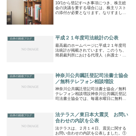
10/1から登記すべき事項につき、株主総
会の決議を要する場合には、株主リスト
の添付が必要となります。なりすましな
ど、商業・法人登記を悪用した犯罪・違
法行為の防止が目的です。株主リストの
考え方については、下記のパブコメ「別
紙 №２２以下」が参...
平成２１年度司法統計の公表
白井の雑感ブログ
最高裁のホームページに平成２１年度司
法統計が掲載されています。このうち、
簡易裁判所における代理人（弁護士・司
法書士）の関与事件数については、下記
で公表となっています。上記に基づきま
すと、司法書士の関与率は約１８％、弁
護士関与率も約１８％とな...
神奈川公共嘱託登記司法書士協会
白井の雑感ブログ
／無料テレフォン相談増設
神奈川公共嘱託登記司法書士協会／無料
テレフォン相談増設神奈川公共嘱託登記
司法書士協会では、毎週水曜日に無料テ
レフォン相談を実施。１１月は水曜日に
加え、金曜日も実施したとのこと。事業
報告によると、平成２６年０月１日～平
法テラス／東日本大震災 お問い
白井の雑感ブログ
成２７年３月３１日の間で...
合わせの内訳を公表
法テラスは、２月１４日、震災に関する
お問い合わせの内訳を公表しました。①