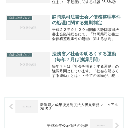
住まい・不動産に関する相談 25.8%②生
活上の取引に関する相談 18.6%③家族に
関する相談 15.5%④事故・損害賠償に関
する相談 11.3%⑤労働に関する相談 1...
静岡県司法書士会／債務整理事件
白井の雑感ブログ
の処理に関する規則制定
平成２２年９月２０日開催の静岡県司法
書士会臨時総会にて、「静岡県司法書士
会債務整理事件の処理に関する規則」を
制定いたしました。この規則の制定によ
り、当事務所でこれまで受託させていた
だきました債務整理事件手続が何ら変わ
法務省／社会を明るくする運動
白井の雑感ブログ
るものではなく、明文化し...
（毎年７月は強調月間）
毎年７月は「社会を明るくする運動」の
強調月間としています。「社会を明るく
する運動」とは・・全ての国民が、犯罪
や非行の予防と犯罪を犯した人たちの更
生について理解を深め、犯罪や非行のな
い明るい社会を築こうとする全国的な運
動です。 湖西市内には現...
新潟県／成年後見制度法人後見業務マニュアル
2015.3
平成28年公示価格の公表