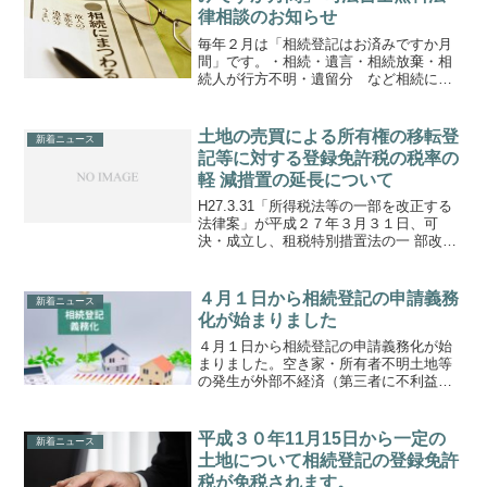
律相談のお知らせ
毎年２月は「相続登記はお済みですか月
間」です。・相続・遺言・相続放棄・相
続人が行方不明・遺留分 など相続に関
するご相談を無料にてご相談に応じま
す。是非、ご相談下さい。※予約のた
め、お電話（053-576-2222）をお願いし
土地の売買による所有権の移転登
新着ニュース
ます。
記等に対する登録免許税の税率の
軽 減措置の延長について
H27.3.31「所得税法等の一部を改正する
法律案」が平成２７年３月３１日、可
決・成立し、租税特別措置法の一 部改正
を定めた同法案第８条は原案どおりとな
りました。登記関係の主なものは以下の
とおりです。１．次に掲げる租税特別措
４月１日から相続登記の申請義務
新着ニュース
置の適用期限を２...
化が始まりました
４月１日から相続登記の申請義務化が始
まりました。空き家・所有者不明土地等
の発生が外部不経済（第三者に不利益・
損害等をもたらすこと）等の問題を引き
起こしています。また、登記記録を確認
しても、最新の状態に更新されていない
平成３０年11月15日から一定の
新着ニュース
と経済取引にも支障が生じ...
土地について相続登記の登録免許
税が免税されます。