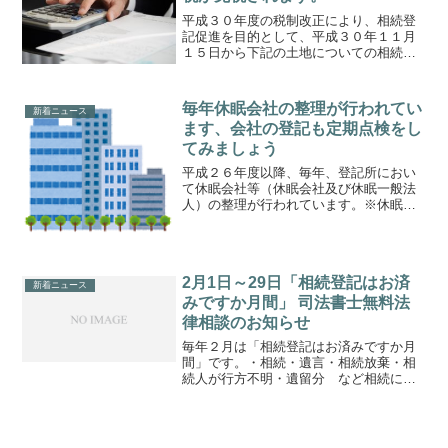
平成３０年度の税制改正により、相続登
記促進を目的として、平成３０年１１月
１５日から下記の土地についての相続登
記における登録免許税が免税となりま
す。【対象】下記①②③の全てを満たす
もの ①土地について相続による
毎年休眠会社の整理が行われてい
新着ニュース
所有権の移転の登記を受ける...
ます、会社の登記も定期点検をし
てみましょう
平成２６年度以降、毎年、登記所におい
て休眠会社等（休眠会社及び休眠一般法
人）の整理が行われています。※休眠会
社とは、最後の登記から１２年を経過し
ている株式会社と示します。有限会社は
含まれません。休眠一般法人とは、最後
の登記から５年を経過して...
2月1日～29日「相続登記はお済
新着ニュース
みですか月間」 司法書士無料法
律相談のお知らせ
毎年２月は「相続登記はお済みですか月
間」です。・相続・遺言・相続放棄・相
続人が行方不明・遺留分 など相続に関
するご相談を無料にてご相談に応じま
す。是非、ご相談下さい。※予約のた
め、お電話（053-576-2222）をお願いし
ます。