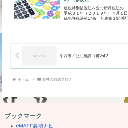
租税特別措置法を含む所得税法の一
平成３１年（２０１９年）４月１日
録免許税法第17条、別表第１関係配
湖西市／公共施設白書Vol.2
ホーム
白井の雑感ブログ
ブックマーク
eMAFF農地ナビ