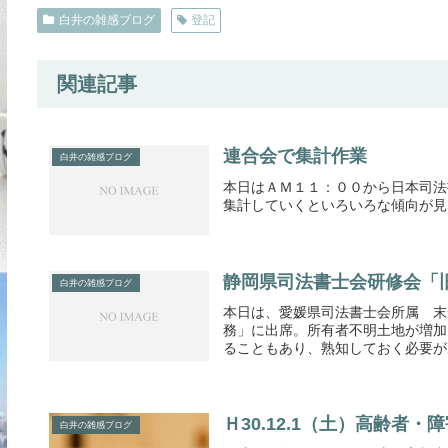
白井の雑感ブログ
登記
関連記事
連合会で集計作業
白井の雑感ブログ
本日はＡＭ１１：００から日本司法
集計していくといろいろな傾向が見
静岡県司法書士会研修会「
白井の雑感ブログ
本日は、愛媛県司法書士会所属 末
務」に出席。所有者不明土地が増加
ることもあり、熟知しておく必要があ
Ｈ30.12.1（土）高齢
白井の雑感ブログ