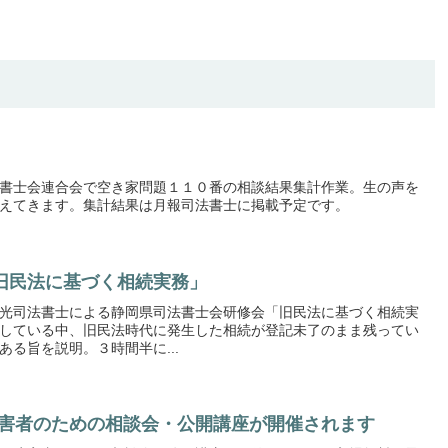
書士会連合会で空き家問題１１０番の相談結果集計作業。生の声を
えてきます。集計結果は月報司法書士に掲載予定です。
旧民法に基づく相続実務」
光司法書士による静岡県司法書士会研修会「旧民法に基づく相続実
している中、旧民法時代に発生した相続が登記未了のまま残ってい
る旨を説明。３時間半に...
者・障害者のための相談会・公開講座が開催されます