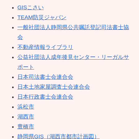
GISこさい
TEAM防災ジャパン
一般社団法人静岡県公共嘱託登記司法書士協
会
不動産情報ライブラリ
公益社団法人成年後見センター・リーガルサ
ポート
日本司法書士会連合会
日本土地家屋調査士会連合会
日本行政書士会連合会
浜松市
湖西市
豊橋市
静岡県GIS（湖西市都市計画図）