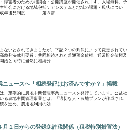
・障害者のための相談会・公開講座が開催されます。入場無料、予
生社会における地域包括ケアシステムと地域の課題・現状につい
年後見制度 第３講...
まないとされてきましたが、下記２つの判決によって変更されてい
高裁判決裁判要旨：共同相続された普通預金債権、通常貯金債権及
始と同時に当然に相続分...
業ニュースへ「相続登記はお済みですか？」掲載
は、定期的に農地中間管理事業ニュースを発行しています。公益社
いる農地中間管理事業とは、「適切な人・農地プランが作成され、
を進め、農用地利用の効...
４月１日からの登録免許税関係（租税特別措置法）