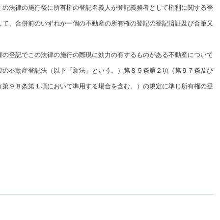
この法律の施行後に所有権の登記名義人が登記義務者として権利に関する登
して、合併前のいずれか一個の不動産の所有権の登記の登記済証及び合筆又
権の登記でこの法律の施行の際現に効力の有するものがある不動産について
後の不動産登記法（以下「新法」という。）第８５条第２項（第９７条及び
（第９８条第１項において準用する場合を含む。）の規定に準じ所有権の登