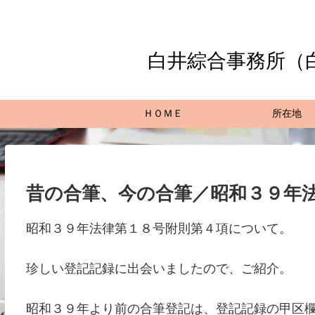
白井綜合事務所（
ＨＯＭＥ
所在地
昔の合筆、今の合筆／昭和３９年
昭和３９年法律第１８号附則第４項について。
珍しい登記記録に出会いましたので、ご紹介。
昭和３９年より前の合筆登記は、登記記録の甲区