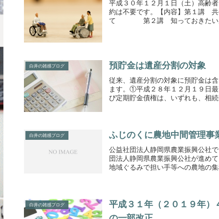
平成３０年１２月１日（土）高齢者
約は不要です。【内容】第１講 共
て 第２講 知っておきたい成
預貯金は遺産分割の対象
白井の雑感ブログ
従来、遺産分割の対象に預貯金は含
ます。①平成２８年１２月１９日最
び定期貯金債権は、いずれも、相続開
ふじのくに農地中間管理事
白井の雑感ブログ
公益社団法人静岡県農業振興公社で
団法人静岡県農業振興公社が進めて
地域ぐるみで担い手等への農地の集積
平成３１年（２０１９年）
白井の雑感ブログ
の一部改正