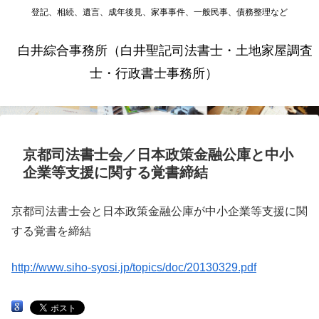
登記、相続、遺言、成年後見、家事事件、一般民事、債務整理など
白井綜合事務所（白井聖記司法書士・土地家屋調査
士・行政書士事務所）
京都司法書士会／日本政策金融公庫と中小
企業等支援に関する覚書締結
京都司法書士会と日本政策金融公庫が中小企業等支援に関
する覚書を締結
http://www.siho-syosi.jp/topics/doc/20130329.pdf