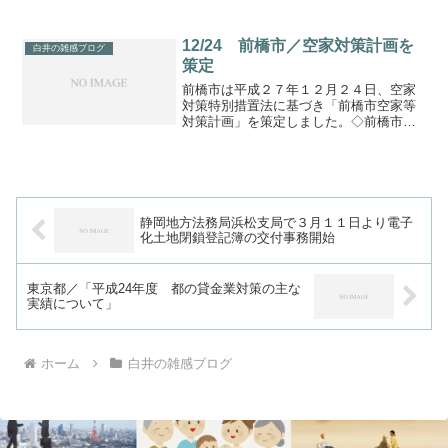
12/24 前橋市／空家対策計画を
白井の雑感ブログ
策定
前橋市は平成２７年１２月２４日、空家
対策特別措置法に基づき「前橋市空家等
対策計画」を策定しました。◇前橋市空
家等対策計画を策定しました◇前橋市空
家等対策計画平成２８年度から２９年度
にかけ、空き家のデータベース作成のた
めの調査を市全域で実施予...
静岡地方法務局浜松支局で３月１１日より電子
化土地閉鎖登記簿の交付事務開始
東京都／「平成24年度 都の貸金業対策の主な
実績について」
ホーム
白井の雑感ブログ