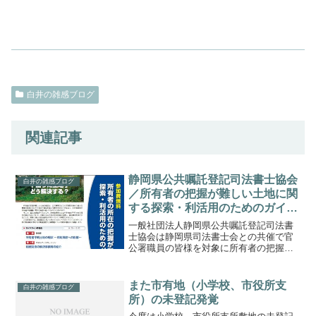
白井の雑感ブログ
関連記事
静岡県公共嘱託登記司法書士協会
白井の雑感ブログ
／所有者の把握が難しい土地に関
する探索・利活用のためのガイド
ライン研修会Ｈ30.2/8、2/15、
一般社団法人静岡県公共嘱託登記司法書
2/22
士協会は静岡県司法書士会との共催で官
公署職員の皆様を対象に所有者の把握が
難しい土地に関する探索・利活用のため
のガイドライン研修会を開催します。
【日時】西部会場 平成３０年２月８日
また市有地（小学校、市役所支
白井の雑感ブログ
（木）２：００～４：００ ...
所）の未登記発覚