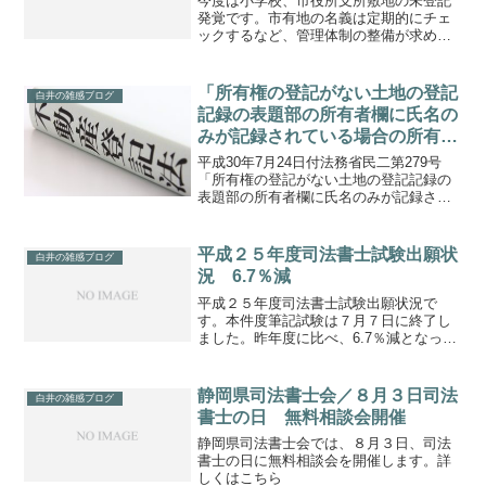
今度は小学校、市役所支所敷地の未登記
発覚です。市有地の名義は定期的にチェ
ックするなど、管理体制の整備が求めら
れます。「西宮市立上甲子園小学校の敷
地１万３８３８平方メートルのうち、約
７００平方メートルが個人所有名義のま
「所有権の登記がない土地の登記
白井の雑感ブログ
ま７０年間放置されていた...
記録の表題部の所有者欄に氏名の
みが記録されている場合の所有権
の保存の登記の可否」の解説
平成30年7月24日付法務省民二第279号
「所有権の登記がない土地の登記記録の
表題部の所有者欄に氏名のみが記録され
ている場合の所有権の保存の登記の可
否」の解説が、登記研究850に掲載されて
います。通達の内容はこちら本件は便宜
平成２５年度司法書士試験出願状
白井の雑感ブログ
的な取扱いである...
況 6.7％減
平成２５年度司法書士試験出願状況で
す。本件度筆記試験は７月７日に終了し
ました。昨年度に比べ、6.7％減となって
います。３年連続で減少しています。
静岡県司法書士会／８月３日司法
白井の雑感ブログ
書士の日 無料相談会開催
静岡県司法書士会では、８月３日、司法
書士の日に無料相談会を開催します。詳
しくはこちら