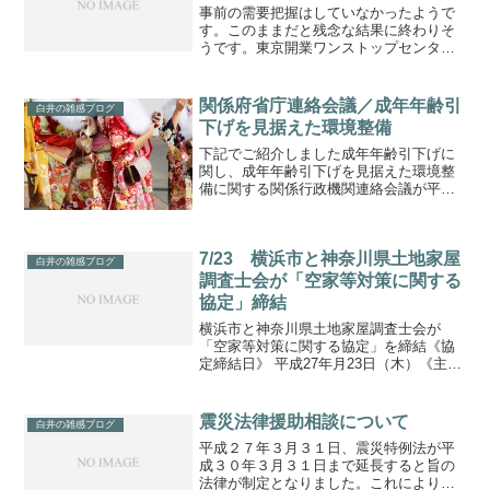
事前の需要把握はしていなかったようで
す。このままだと残念な結果に終わりそ
うです。東京開業ワンストップセンター
（Tokyo Business Establishment
Center）・・・東京圏を国際ビジネス・
イノベーションの拠点として、国...
関係府省庁連絡会議／成年年齢引
白井の雑感ブログ
下げを見据えた環境整備
下記でご紹介しました成年年齢引下げに
関し、成年年齢引下げを見据えた環境整
備に関する関係行政機関連絡会議が平成
３０年４月１６日開催されました。第１
９６回国会提出法案／民法の一部を改正
する法律案（成人年齢１８歳）成年年齢
7/23 横浜市と神奈川県土地家屋
引下げを見据えた環境整備...
白井の雑感ブログ
調査士会が「空家等対策に関する
協定」締結
横浜市と神奈川県土地家屋調査士会が
「空家等対策に関する協定」を締結《協
定締結日》 平成27年月23日（木）《主な
連携内容》・パンフレットやチラシによ
る適正な管理に向けた啓発・PR・空家等
の所有者等を対象にした相談対応・相談
震災法律援助相談について
白井の雑感ブログ
内容：建物の表題・...
平成２７年３月３１日、震災特例法が平
成３０年３月３１日まで延長すると旨の
法律が制定となりました。これにより、