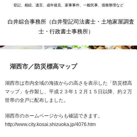
登記、相続、遺言、成年後見、家事事件、一般民事、債務整理など
白井綜合事務所（白井聖記司法書士・土地家屋調査
士・行政書士事務所）
湖西市／防災標高マップ
湖西市は市内全域の海抜からの高さを表示した「防災標高
マップ」を作製し、平成２３年１２月１５日以降、約２万
世帯の全戸に配布しました。
湖西市のホームページからも確認できます。
http://www.city.kosai.shizuoka.jp/4076.htm