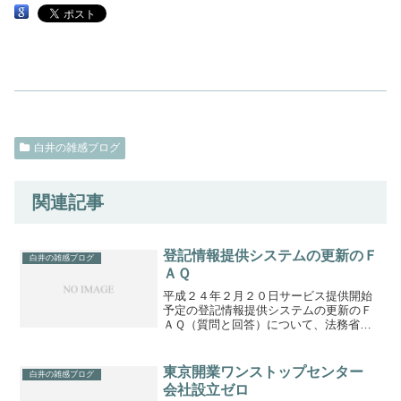
白井の雑感ブログ
関連記事
登記情報提供システムの更新のＦ
白井の雑感ブログ
ＡＱ
平成２４年２月２０日サービス提供開始
予定の登記情報提供システムの更新のＦ
ＡＱ（質問と回答）について、法務省ホ
ームページに掲載されました。新しい登
記情報提供システムでは以下のことが変
わります。（１）“マイページ機能”で請求
東京開業ワンストップセンター
白井の雑感ブログ
や管理が便利になりま...
会社設立ゼロ