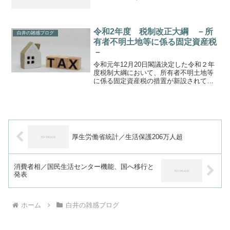
震災法律援助相談が同日まで延長となり
ました。当職も震災法律援助契約司法書
士ですので、対象者のご相談に応じま
す。◇震災法律援助「東日本...
令和2年度 税制改正大綱 －所
白井の雑感ブログ
有者不明土地等に係る固定資産税
－
令和元年12月20日閣議決定した令和２年
度税制大綱において、所有者不明土地等
に係る固定資産税の措置が新設されてい
ます。「所有者不明土地等」の「等」は
家屋を含む概念と推測されます。「現所
有者」とは、登記簿上の所有者が死亡
し、相続登記がなされる...
厚生労働省統計／生活保護206万人超
消費者相／国民生活センター機能、国へ移行と
発表
ホーム
白井の雑感ブログ