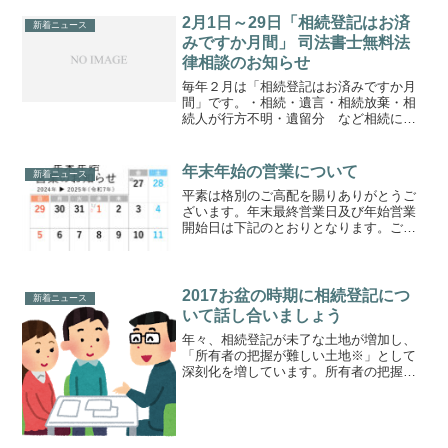
2月1日～29日「相続登記はお済
新着ニュース
みですか月間」 司法書士無料法
律相談のお知らせ
毎年２月は「相続登記はお済みですか月
間」です。・相続・遺言・相続放棄・相
続人が行方不明・遺留分 など相続に関
するご相談を無料にてご相談に応じま
す。是非、ご相談下さい。※予約のた
め、お電話（053-576-2222）をお願いし
年末年始の営業について
新着ニュース
ます。
平素は格別のご高配を賜りありがとうご
ざいます。年末最終営業日及び年始営業
開始日は下記のとおりとなります。ご了
承のほど何卒よろしくお願いいたしま
す。【年末最終営業日】２０２４年１２
月２７日（金）【年始営業開始日】２０
２５年０１月０６日（月）
2017お盆の時期に相続登記につ
新着ニュース
いて話し合いましょう
年々、相続登記が未了な土地が増加し、
「所有者の把握が難しい土地※」として
深刻化を増しています。所有者の把握が
難しい土地の存在は、公共事業用地の取
得、農地の集約化、森林の適正な管理な
ど様々な土地政策の面で問題を生じるお
それがあります。平成２４...