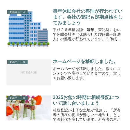
毎年休眠会社の整理が行われてい
新着ニュース
ます、会社の登記も定期点検をし
てみましょう
平成２６年度以降、毎年、登記所におい
て休眠会社等（休眠会社及び休眠一般法
人）の整理が行われています。※休眠会
社とは、最後の登記から１２年を経過し
ている株式会社と示します。有限会社は
含まれません。休眠一般法人とは、最後
の登記から５年を経過して...
ホームページを移転しました。
新着ニュース
ホームページを移転しました。徐々にコ
ンテンツを増やしていきますので、宜し
くお願い致します。
2025お盆の時期に相続登記につ
新着ニュース
いて話し合いましょう
相続登記が未了な土地が増加し、「所有
者の所在の把握が難しい土地※１」とし
て深刻化を増しています。所有者の所在
の把握が難しい土地の存在は、公共事業
用地の取得、農地の集約化、森林の適正