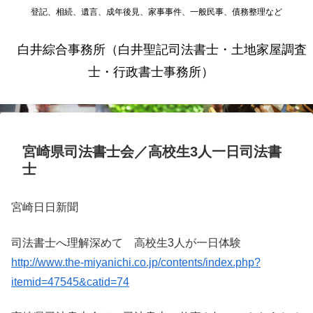
登記、相続、遺言、成年後見、家事事件、一般民事、債務整理など
白井綜合事務所（白井聖記司法書士・土地家屋調査
士・行政書士事務所）
宮崎県司法書士会／高校生3人一日司法書
士
宮崎日日新聞
司法書士へ理解深めて 高校生3人が一日体験
http://www.the-miyanichi.co.jp/contents/index.php?
itemid=47545&catid=74