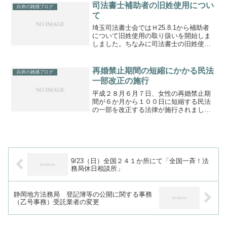
備えた用地購入の費用１２５５万円を計
司法書士補助者の旧姓使用につい
白井の雑感ブログ
上。」河北新報-2013...
て
埼玉司法書士会ではＨ25.8.1から補助者
について旧姓使用の取り扱いを開始しま
しました。ちなみに司法書士の旧姓使用
は日本司法書士会連合会会則第３７条３
項で規定しています。（司法書士名簿に
登録すべき事項等）第３７条 司法書士
再婚禁止期間の短縮にかかる民法
白井の雑感ブログ
名簿には、次に掲げ...
一部改正の施行
平成２８月６月７日、女性の再婚禁止期
間が６か月から１００日に短縮する民法
の一部を改正する法律が施行されまし
た。・女性の再婚禁止期間を前婚の解消
または取消の日から起算して１００年と
する。・再婚禁止期間内でも再婚するこ
とができる場合を規定（民法...
9/23（日）全国２４１か所にて「全国一斉！法
務局休日相談所」
静岡地方法務局 登記簿等の公開に関する事務
（乙号事務）受託業者の変更