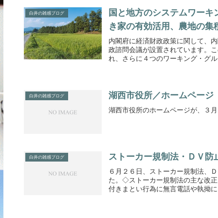
国と地方のシステムワーキ
白井の雑感ブログ
き家の有効活用、農地の集
内閣府に経済財政政策に関して、内
政諮問会議が設置されています。こ
れ、さらに４つのワーキング・グルー
湖西市役所／ホームページ
白井の雑感ブログ
湖西市役所のホームページが、３月
ストーカー規制法・ＤＶ防
白井の雑感ブログ
６月２６日、ストーカー規制法、Ｄ
た。◇ストーカー規制法の主な改正
付きまとい行為に無言電話や執拗に電