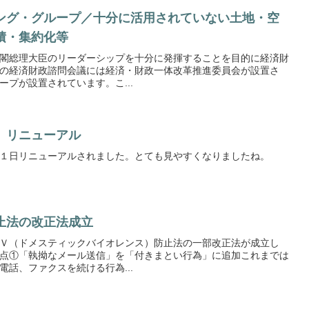
ング・グループ／十分に活用されていない土地・空
積・集約化等
閣総理大臣のリーダーシップを十分に発揮することを目的に経済財
の経済財政諮問会議には経済・財政一体改革推進委員会が設置さ
プが設置されています。こ...
 リニューアル
１日リニューアルされました。とても見やすくなりましたね。
止法の改正法成立
Ｖ（ドメスティックバイオレンス）防止法の一部改正法が成立し
点①「執拗なメール送信」を「付きまとい行為」に追加これまでは
話、ファクスを続ける行為...