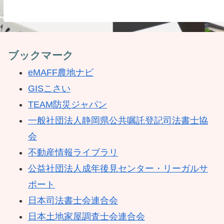
ブックマーク
eMAFF農地ナビ
GISこさい
TEAM防災ジャパン
一般社団法人静岡県公共嘱託登記司法書士協
会
不動産情報ライブラリ
公益社団法人成年後見センター・リーガルサ
ポート
日本司法書士会連合会
日本土地家屋調査士会連合会