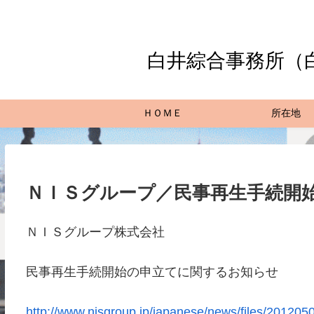
白井綜合事務所（
ＨＯＭＥ
所在地
ＮＩＳグループ／民事再生手続開
ＮＩＳグループ株式会社
民事再生手続開始の申立てに関するお知らせ
http://www.nisgroup.jp/japanese/news/files/201205