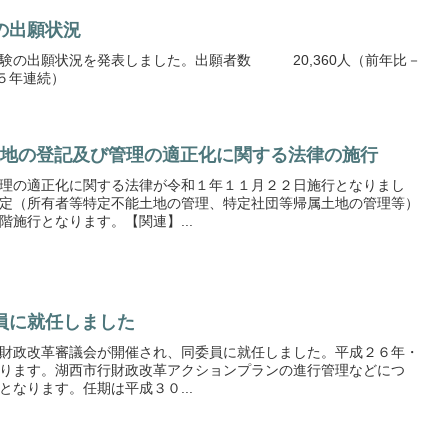
の出願状況
験の出願状況を発表しました。出願者数 20,360人（前年比－
（５年連続）
明土地の登記及び管理の適正化に関する法律の施行
理の適正化に関する法律が令和１年１１月２２日施行となりまし
定（所有者等特定不能土地の管理、特定社団等帰属土地の管理等）
施行となります。【関連】...
員に就任しました
財政改革審議会が開催され、同委員に就任しました。平成２６年・
ります。湖西市行財政改革アクションプランの進行管理などにつ
なります。任期は平成３０...