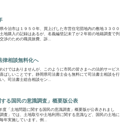
年
県今治市は１９５０年、買上げした市営住宅団地内の敷地３３００
土地購入の記録はあるが、名義編登記未了が２年前の地籍調査で判
渉のための職員旅費、訴...
法律相談無料化へ
わけではありませんが、このように市民の皆さまへの法的サービス
喜ばしいことです。静岡県司法書士会も無料にて司法書士相談を行
。司法書士総合相談セン...
に関する国民の意識調査」概要版公表
9 年度「土地問題に関する国民の意識調査」概要版が公表されまし
調査」では、土地取引や土地利用に関する意識など、国民の土地に
年実施しています。例...