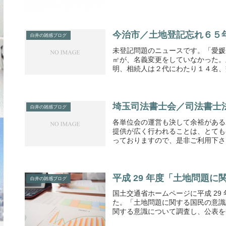
今治市／土地登記忘れ６５
白井の雑感ブログ
未登記問題のニュースです。「愛媛
㎡が、名義変更をしていなかった。
明、相続人は２代にわたり１４名、交
埼玉司法書士会／司法書士
白井の雑感ブログ
各単位会の運営も決して余裕がある
提供が広く行われることは、とても
っておりますので、是非ご利用下さい
平成 29 年度「土地問題
白井の雑感ブログ
国土交通省ホームページに平成 2
た。「土地問題に関する国民の意識
関する意識について調査し、公表を毎