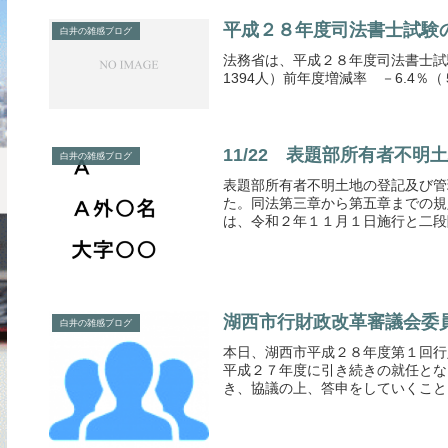
平成２８年度司法書士試験
白井の雑感ブログ
法務省は、平成２８年度司法書士試
1394人）前年度増減率 －6.4％
11/22 表題部所有者不
白井の雑感ブログ
表題部所有者不明土地の登記及び管
た。同法第三章から第五章までの規
は、令和２年１１月１日施行と二段階
湖西市行財政改革審議会委
白井の雑感ブログ
本日、湖西市平成２８年度第１回行
平成２７年度に引き続きの就任とな
き、協議の上、答申をしていくことと