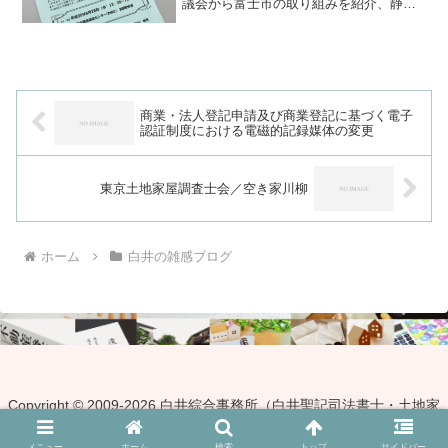
議会から富士市の取り組みを紹介、静岡
県内ではじめて市民後見人に選任された
小泉さんから後見人の活動の報告がされ
ました。１．富士市社会福祉協議会より
富士市の取組と市民後見人...
商業・法人登記申請及び商業登記に基づく電子
認証制度における電磁的記録媒体の変更
東京土地家屋調査士会／空き家川柳
ホーム
白井の雑感ブログ
Copyright © 2009-2026 白井綜合事務所（白井聖記司法書士・土地家
屋調査士・行政書士事務所） All Rights Reserved.
メニュー
ホーム
検索
トップ
サイドバー