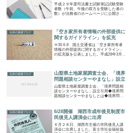
平成２９年度司法書士試験筆記試験受験
者数（午前、午後の双方を受験した者の
数）が法務省のホームページに公開され
ました。平成２９年度司法書士試験筆記
試験受験者数 １５，４４０名ちなみに
昨年、一昨年の受験者数は以下のとおり
「空き家所有者情報の外部提供に
です。平成２８年度司法書...
白井の雑感ブログ
関するガイドライン」を拡充
Ｈ30.6.8 国土交通省は「空き家所有者
情報の外部提供に関するガイドライン」
の拡充版を公表しました。平成29年3月に
公表した「空き家所有者情報の外部提供
に関するガイドライン（試案）」の内容
から、市町村の先進的な取組事例や、空
山梨県土地家屋調査士会、「境界
き家所有者情報...
白井の雑感ブログ
問題相談センターやまなし」設立
山梨県土地家屋調査士会、「境界問題相
談センターやまなし」設立引用◆境界問
題相談センターやまなしとは◆境界問題
相談センターやまなしは，土地境界に関
する民事の紛争に係る民間紛争解決手続
を行う機関です。境界の専門家である土
6/28開催 湖西市成年後見制度市
白井の雑感ブログ
地家屋調査士と法律の専門...
民後見人講演会に出席
６月２８日、湖西市主催の市民後見人講
演会に出席しました。富士市社会福祉協