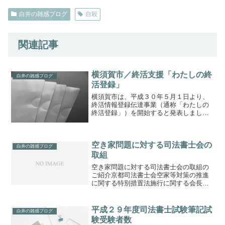
白井の雑感ブログ
自殺
関連記事
横須賀市／終活支援「わたしの終
白井の雑感ブログ
活登録」
横須賀市は、平成３０年５月１日より、
終活情報登録伝達事業（通称「わたしの
終活登録」）を開始すると発表しまし
た。終活情報登録伝達事業「わたしの終
活登録」終活情報登録伝達事業・・・生
前に就活情報を登録することで万一の
空き家問題に対する司法書士会の
時、病院・消防・警察・福祉事...
白井の雑感ブログ
取組
空き家問題に対する司法書士会の取組の
ご紹介京都司法書士会空家等対策の推進
に関する特別措置法施行に関する会長声
明東京司法書士会faro(ファーロ)空き家問
題! 「大」問題にしない
平成２９年度司法書士試験筆記試
白井の雑感ブログ
験受験者数