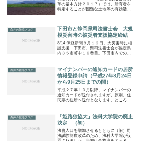
革の基本方針２０１７）では、所有者を
特定することが困難な土地等の有効活用
を関係省庁が一体となって検討を行い、
次期通常国会へ必要な法案の提出を目指
す、としています。農林水産省では、相
下田市と静岡県司法書士会 大規
続未了農地が全農地の２割...
白井の雑感ブログ
模災害時の被災者支援協定締結
8/14 伊豆新聞８月１２日、大災害時に相
談支援 下田市、県司法書士会が協定県
内３５市町中１６番目。下田市内での災
害発生時に（１）相続に関する相談
（２）不動産登記と商業・法人登記に関
する相談（３）不在者財産管理制度と相
マイナンバーの通知カードの居所
白井の雑感ブログ
続財産管理制度に関する...
情報登録申請（平成27年8月24日
から9月25日までの間）
平成２７年１０月以降、マイナンバーの
通知カードが送付されますが、原則、住
民票の住所へ送付となります。ところ
が、施設入所されている方や、DV、スト
ーカー行為などの被害者で居所から住所
変更ができない方がいらっしゃいます。
「姫路独協大」法科大学院の廃止
白井の雑感ブログ
住民登録地に居住していな...
決定 （初）
法曹人口を増加させるとともに（旧）司
法試験制度改革のため、法科大学院が設
置されました。当初は合格率を７～８割