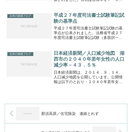
にし、法曹人口の大幅な増加を図るとさ
れていましたが、定員割れ、受験者の減
少、合格率の低迷が報道されるようにな
平成２７年度司法書士試験筆記試
白井の雑感ブログ
りました。ついには、下記...
験の基準点
平成２７年度司法書士試験筆記試験の基
準点が公表されました。法務省平成２７
年度司法書士試験筆記試験（多肢択一式
問題）の基準点等について（資料）「受
験者数 １７，９２０名 多肢択一式問題
の基準点 午前の部（多肢択一式問題）
日本経済新聞／人口減少地図 湖
白井の雑感ブログ
満点１０５点中９０点...
西市の２０４０年若年女性の人口
減少率－４３．５％
日本経済新聞は、２０１４．９．１４、
人口減少地図を公開しています。公開情
報は以下のとおり・２０４０年若年女性
の人口減少・２０１０年～２０１４年の
人口増減・小学校数・医療機関数湖西市
の状況は以下のとおりとなっています。
人口（２０１４年） ...
那須高原／住宅除染 連絡とれず