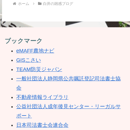
ホーム
白井の雑感ブログ
ブックマーク
eMAFF農地ナビ
GISこさい
TEAM防災ジャパン
一般社団法人静岡県公共嘱託登記司法書士協
会
不動産情報ライブラリ
公益社団法人成年後見センター・リーガルサ
ポート
日本司法書士会連合会