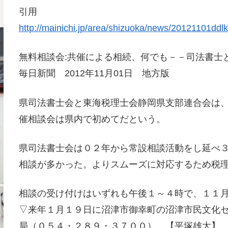
引用
http://mainichi.jp/area/shizuoka/news/20121101dd
無料相談会:共催による相続、何でも－－司法書士
毎日新聞 2012年11月01日 地方版
県司法書士会と東海税理士会静岡県支部連合会は
催相談会は県内で初めてだという。
県司法書士会は０２年から常設相談活動をし延べ
相談が多かった。よりスムーズに対応するため税
相談の受け付けはいずれも午後１～４時で、１１
▽来年１月１９日に沼津市御幸町の沼津市民文化
局（０５４・２８９・３７００）。【平塚雄太】