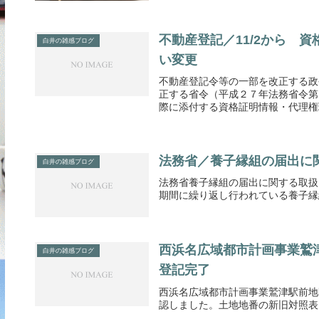
不動産登記／11/2から 
白井の雑感ブログ
い変更
不動産登記令等の一部を改正する政
正する省令（平成２７年法務省令第
際に添付する資格証明情報・代理権現
法務省／養子縁組の届出に
白井の雑感ブログ
法務省養子縁組の届出に関する取扱
期間に繰り返し行われている養子縁
西浜名広域都市計画事業鷲
白井の雑感ブログ
登記完了
西浜名広域都市計画事業鷲津駅前地
認しました。土地地番の新旧対照表