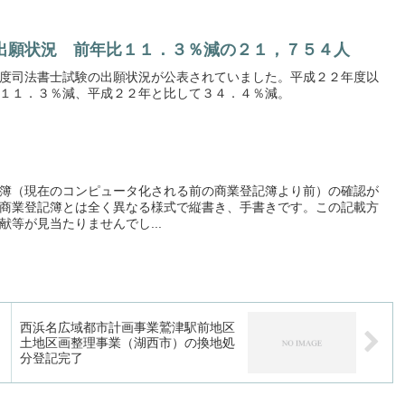
出願状況 前年比１１．３％減の２１，７５４人
度司法書士試験の出願状況が公表されていました。平成２２年度以
１１．３％減、平成２２年と比して３４．４％減。
簿（現在のコンピュータ化される前の商業登記簿より前）の確認が
商業登記簿とは全く異なる様式で縦書き、手書きです。この記載方
等が見当たりませんでし...
西浜名広域都市計画事業鷲津駅前地区
土地区画整理事業（湖西市）の換地処
分登記完了