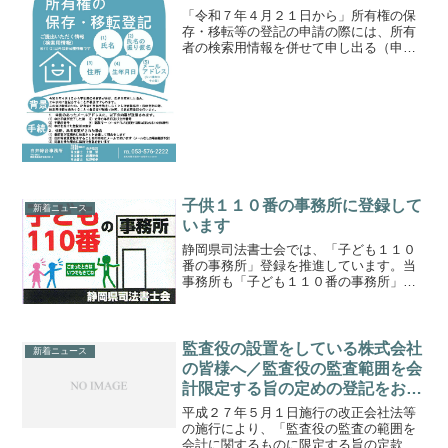
「令和７年４月２１日から」所有権の保
存・移転等の登記の申請の際には、所有
者の検索用情報を併せて申し出る（申請
情報とする）ことが必要になります。
「背景」令和８年４月１日から、不動産
の所有者は、氏名・住所の変更日から２
年以内に変更登記をすること...
子供１１０番の事務所に登録して
新着ニュース
います
静岡県司法書士会では、「子ども１１０
番の事務所」登録を推進しています。当
事務所も「子ども１１０番の事務所」に
参加しております。１ 「子ども１１０
番の事務所」とは子どもを犯罪から守る
ためには、警察だけでなく、事業者・住
民・学校関係者やボランテ...
監査役の設置をしている株式会社
新着ニュース
の皆様へ／監査役の監査範囲を会
計限定する旨の定めの登記をお忘
れなく
平成２７年５月１日施行の改正会社法等
の施行により、「監査役の監査の範囲を
会計に関するものに限定する旨の定款の