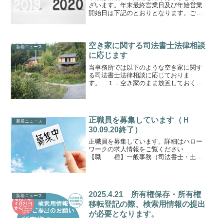
ざいます。年末最終営業日及び年始営業
開始日は下記のとおりとなります。ご了
承のほど何卒よろしくお願いいたしま
す。【年末最終営業日】２０１９年１２
月２７日（金）【年始営業開始日】２０
２０年０１月０６日（月）
空き家に関する司法書士法律相談
新着ニュース
に応じます
当事務所では以下のような空き家に関す
る司法書士法律相談に応じておりま
す。 １．空き家のまま放置しておくと
どのような問題が発生するおそれがあり
ますか。 ２．将来空き家になりそうな
家があります、今から考えておくことは
ありますか。 ３．空き家に関...
正職員を募集しています（Ｈ
新着ニュース
30.09.20終了）
正職員を募集しています。詳細はハロー
ワークの求人情報をご覧ください
【職 種】一般事務（司法書士・土地
家屋調査士・行政書士業務の補助）
【対 象】高卒以上（Word・Excelの
基本操作必須）【勤務時間】8：30～17：
00（実働7.5時間...
2025.4.21 所有権保存・所有権
新着ニュース
移転登記の際、検索用情報の提出
が必要となります。