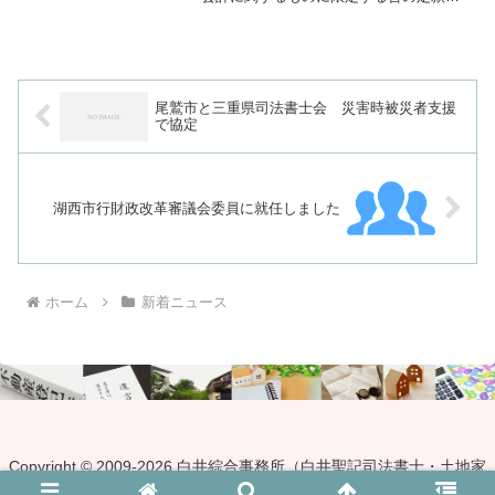
定め」がある株式会社等は、その旨の登
記を行う必要があります。施行から１年
以上経過しましたが、お忘れの会社がな
いよう、お知らせいたしま...
尾鷲市と三重県司法書士会 災害時被災者支援
で協定
湖西市行財政改革審議会委員に就任しました
ホーム
新着ニュース
Copyright © 2009-2026 白井綜合事務所（白井聖記司法書士・土地家
屋調査士・行政書士事務所） All Rights Reserved.