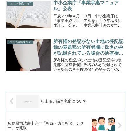
ていくことになります。例えば、相続等
中小企業庁「事業承継マニュア
白井の雑感ブログ
を登記に反映させるための...
ル」公表
平成２９年４月１０日、中小企業庁は
「事業承継マニュアルを」１０年ぶりに
改訂し、公表。・事業承継計画の立て
方・後継者の育成方法・経営権の分散防
止や税負担、資金調達等の課題への対策
を内容としています。事業承継マニュア
所有権の登記がない土地の登記記
白井の雑感ブログ
ル
録の表題部の所有者欄に氏名のみ
が記録されている場合の所有権の
保存の登記の可否
所有権の登記がない土地の登記記録の表
題部の所有者欄に氏名のみが記録されて
いる場合の所有権の保存の登記の可否に
ついて、平成30年7月24日付法務省民二第
279号にて通知がありました。【要旨】・
登記簿と土地台帳・家屋台帳の一元化作
業により旧土地...
松山市／除票廃棄について
広島県司法書士会／「相続・遺言相談センタ
ー」を開設