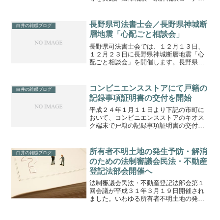
を設け、弁護士・司法書士による法律相
談、ファイナンシャルプランナーによる
家計相談を実施。東京司法書士会
長野県司法書士会／長野県神城断
白井の雑感ブログ
Facebook本日開催 ヤ...
層地震「心配ごと相談会」
長野県司法書士会では、１２月１３日、
１２月２３日に長野県神城断層地震「心
配ごと相談会」を開催します。長野県土
地家屋調査士会、長野地方法務局と共同
相談会としています。
コンビニエンスストアにて戸籍の
白井の雑感ブログ
記録事項証明書の交付を開始
平成２４年１月１１日より下記の市町に
おいて、コンビニエンスストアのキオス
ク端末で戸籍の記録事項証明書の交付を
開始しました。・滋賀県愛知郡愛荘町・
奈良県生駒市奈良県生駒市（コンビニエ
ンスストア証明書自動交付サービス（コ
所有者不明土地の発生予防・解消
白井の雑感ブログ
ンビニ交付））取得方法...
のための法制審議会民法・不動産
登記法部会開催へ
法制審議会民法・不動産登記法部会第１
回会議が平成３１年３月１９日開催され
ました。いわゆる所有者不明土地の発生
が不動産の利活用等に支障が生じている
ため、予防・解消のための施策を検討し