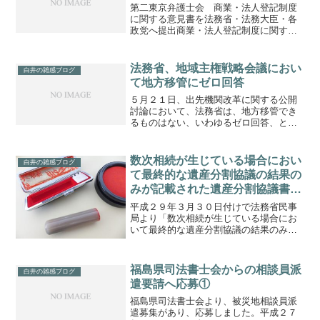
第二東京弁護士会 商業・法人登記制度
に関する意見書を法務省・法務大臣・各
政党へ提出商業・法人登記制度に関する
意見書
法務省、地域主権戦略会議におい
白井の雑感ブログ
て地方移管にゼロ回答
５月２１日、出先機関改革に関する公開
討論において、法務省は、地方移管でき
るものはない、いわゆるゼロ回答、との
報道がありました。確かに法務省におけ
る事務・権限は、「国民の権利関係や身
分関係に密接に関連した事務・権限」で
数次相続が生じている場合におい
白井の雑感ブログ
す。しかしながら、地方に...
て最終的な遺産分割協議の結果の
みが記載された遺産分割協議書を
添付してされた相続による所有権
平成２９年３月３０日付けで法務省民事
の移転の登記の可否
局より「数次相続が生じている場合にお
いて最終的な遺産分割協議の結果のみが
記載された遺産分割協議書を添付してさ
れた相続による所有権の移転の登記の可
否」の通知がされています。実務上の疑
福島県司法書士会からの相談員派
白井の雑感ブログ
義があった点が、これで解...
遣要請へ応募①
福島県司法書士会より、被災地相談員派
遣募集があり、応募しました。平成２７