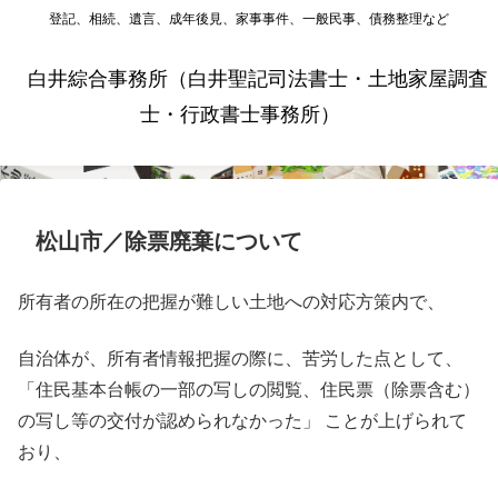
登記、相続、遺言、成年後見、家事事件、一般民事、債務整理など
白井綜合事務所（白井聖記司法書士・土地家屋調査
士・行政書士事務所）
松山市／除票廃棄について
所有者の所在の把握が難しい土地への対応方策内で、
自治体が、所有者情報把握の際に、苦労した点として、
「住民基本台帳の一部の写しの閲覧、住民票（除票含む）
の写し等の交付が認められなかった」 ことが上げられて
おり、