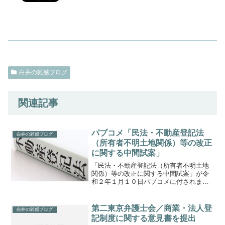
白井の雑感ブログ
関連記事
パブコメ「民法・不動産登記法
白井の雑感ブログ
（所有者不明土地関係）等の改正
に関する中間試案」
「民法・不動産登記法（所有者不明土地
関係）等の改正に関する中間試案」が令
和２年１月１０日パブコメに付されまし
た。令和元年６月14日付け所有者不明土
地等対策の推進のための関係閣僚会議に
おいて閣議決定された所有者不明土地等
第二東京弁護士会／商業・法人登
白井の雑感ブログ
対策の推進に関する基本...
記制度に関する意見書を提出