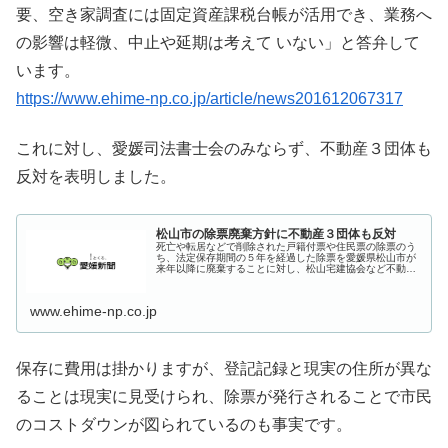
要、空き家調査には固定資産課税台帳が活用でき、業務へ
の影響は軽微、中止や延期は考えて いない」と答弁して
います。
https://www.ehime-np.co.jp/article/news201612067317
これに対し、愛媛司法書士会のみならず、不動産３団体も
反対を表明しました。
松山市の除票廃棄方針に不動産３団体も反対
死亡や転居などで削除された戸籍付票や住民票の除票のう
ち、法定保存期間の５年を経過した除票を愛媛県松山市が
来年以降に廃棄することに対し、松山宅建協会など不動産
関連３団体は２０日、連名で「実務では登記と……
www.ehime-np.co.jp
保存に費用は掛かりますが、登記記録と現実の住所が異な
ることは現実に見受けられ、除票が発行されることで市民
のコストダウンが図られているのも事実です。