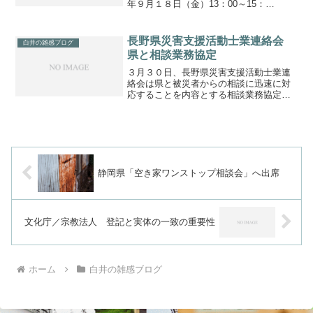
年９月１８日（金）13：00～15：
00 相馬駅前
振興ビル平成２７年９月１９日（土）
10：00～13：00 南
長野県災害支援活動士業連絡会
白井の雑感ブログ
相馬復興支援事務...
県と相談業務協定
３月３０日、長野県災害支援活動士業連
絡会は県と被災者からの相談に迅速に対
応することを内容とする相談業務協定を
締結。長野県災害支援活動士業連絡会の
構成会は、長野弁護士会、長野県司法書
士会、関東信越税理士会県支部連合会、
長野県土地家屋調査士会の...
静岡県「空き家ワンストップ相談会」へ出席
文化庁／宗教法人 登記と実体の一致の重要性
ホーム
白井の雑感ブログ