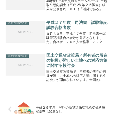
4/8付けで国土交通省ホームページに土地
取引動向調査（平成 28 年 2 月調査）結
果が公表され、ＤＩ（「活発である」－
「不活発である」）の前期（平成27年8月
調査）と比較値が掲載されています。
【現在の土地取引状況の判断】「東
平成２７年度 司法書士試験筆記
白井の雑感ブログ
京」 5.2...
試験合格者数
９月３０日、平成２７年度 司法書士試
験筆記試験合格者数が発表となりまし
た。合格者 ７０６人合格率 ３．２
５％（対出願者）今年は例年になく合格
率が高くなっています（例年３％以
下）。平成２２年度以降、毎年受験者数
国土交通省政策局／所有者の所在
白井の雑感ブログ
が減少していることが影響している...
の把握が難しい土地への対応方策
に関する検討会
国土交通省政策局で「所有者の所在の把
握が難しい土地への対応方策に関する検
討会」が開催されています。全国的に所
有者が直ちに判明しない又は所有者に連
絡がつかない土地の増加が顕著であるこ
とから、国土を将来世代へ良好な状態で
承継するためには、どのよ...
平成２９年度 登記の新築建物課税標準価格認
定基準は変更なし