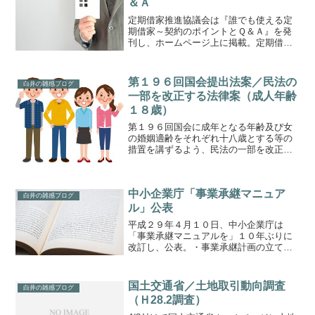
＆Ａ
定期借家推進協議会は『誰でも使える定
期借家～契約のポイントとＱ＆Ａ』を発
刊し、ホームページ上に掲載。定期借家
制度の基本的な知識等をわかりやすく解
説、とのことです。
第１９６回国会提出法案／民法の
白井の雑感ブログ
一部を改正する法律案（成人年齢
１８歳）
第１９６回国会に成年となる年齢及び女
の婚姻適齢をそれぞれ十八歳とする等の
措置を講ずるよう、民法の一部を改正す
る法律案が提出されています。平成３４
年４月１日から施行を予定。法律案要綱
関連して以下の法律の規定が整備される
中小企業庁「事業承継マニュア
こととなります。・未成年...
白井の雑感ブログ
ル」公表
平成２９年４月１０日、中小企業庁は
「事業承継マニュアルを」１０年ぶりに
改訂し、公表。・事業承継計画の立て
方・後継者の育成方法・経営権の分散防
止や税負担、資金調達等の課題への対策
を内容としています。事業承継マニュア
国土交通省／土地取引動向調査
白井の雑感ブログ
ル
（Ｈ28.2調査）