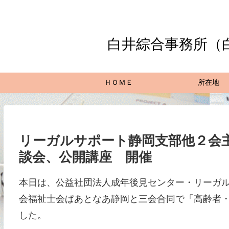
白井綜合事務所（
ＨＯＭＥ
所在地
リーガルサポート静岡支部他２会
談会、公開講座 開催
本日は、公益社団法人成年後見センター・リーガ
会福祉士会ぱあとなあ静岡と三会合同で「高齢者
した。