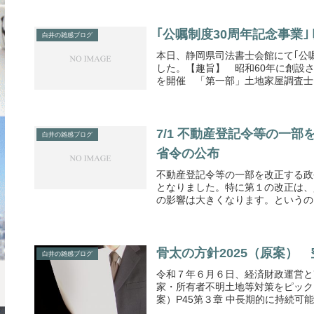
｢公嘱制度30周年記念事業
白井の雑感ブログ
本日、静岡県司法書士会館にて｢公
した。【趣旨】 昭和60年に創設
を開催 「第一部」土地家屋調査士と
7/1 不動産登記令等の一
白井の雑感ブログ
省令の公布
不動産登記令等の一部を改正する政
となりました。特に第１の改正は、
の影響は大きくなります。というのも
骨太の方針2025（原案）
白井の雑感ブログ
令和７年６月６日、経済財政運営と
家・所有者不明土地等対策をピック
案）P45第３章 中長期的に持続可能