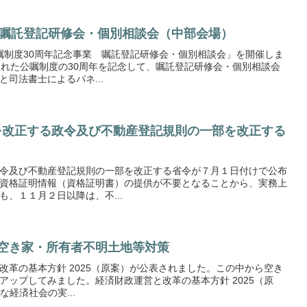
｣ 嘱託登記研修会・個別相談会（中部会場）
嘱制度30周年記念事業 嘱託登記研修会・個別相談会」を開催しま
された公嘱制度の30周年を記念して、嘱託登記研修会・個別相談会
司法書士によるパネ...
部を改正する政令及び不動産登記規則の一部を改正する
令及び不動産登記規則の一部を改正する省令が７月１日付けで公布
資格証明情報（資格証明書）の提供が不要となることから、実務上
、１１月２日以降は、不...
 空き家・所有者不明土地等対策
改革の基本方針 2025（原案）が公表されました。この中から空き
アップしてみました。経済財政運営と改革の基本方針 2025（原
な経済社会の実...