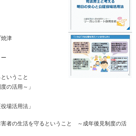
プ焼津
ー
ということ
用～」
場活用法」
障害者の生活を守るということ ～成年後見制度の活