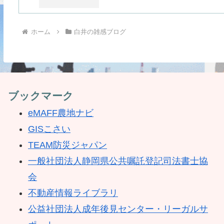
ホーム
白井の雑感ブログ
ブックマーク
eMAFF農地ナビ
GISこさい
TEAM防災ジャパン
一般社団法人静岡県公共嘱託登記司法書士協
会
不動産情報ライブラリ
公益社団法人成年後見センター・リーガルサ