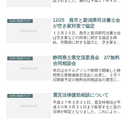
設されました。施行は平成２７年４月１
日からとなっています。簡単に説明する
と、認可地縁団体が保有する不動産の名
義がいまだかつての構成員の名義のまま
で、その登記関係者の全部...
12/25 燕市と新潟県司法書士会
白井の雑感ブログ
が空き家対策で協定
１２月２５日、燕市と新潟県司法書士会
は空き家などの対策に関する協定を締
結。市職員に対する協力と、空き家を所
有、相続される市民の方々に対するアド
バイス、相談業務に司法書士会の役割を
期待。
静岡県士業交流委員会 2/7無料
白井の雑感ブログ
合同相談会
本日はホテルアソシア静岡で開催した静
岡県士業種連絡交流会に出席し、２月７
日開催予定の無料合同相談会の運営につ
いて協議をしました。静岡県士業種連絡
交流会は以下の８構成会で組織してお
り、県民サービスとして、毎年２月に無
震災法律援助相談について
白井の雑感ブログ
料合同相談会を開催していま...
平成２７年３月３１日、震災特例法が平
成３０年３月３１日まで延長すると旨の
法律が制定となりました。これにより、
震災法律援助相談が同日まで延長となり
ました。当職も震災法律援助契約司法書
士ですので、対象者のご相談に応じま