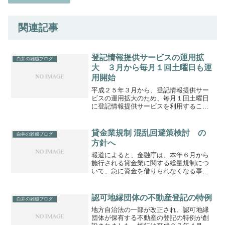
関連記事
登記情報提供サービスの運用拡
白井の雑感ブログ
大 ３月から毎月１回土曜日も運
用開始
平成２５年３月から、登記情報提供サー
ビスの運用拡大のため、毎月１回土曜日
に登記情報提供サービスを利用すること
ができるようになるとのことです。詳し
くはこちらもっとも欄外に記載される日
付は、前日の金曜日の日時とのことで
貸金業規制 混乱回避策検討 の
白井の雑感ブログ
す。
方針へ
報道によると、金融庁は、本年６月から
施行される貸金業に関する総量規制につ
いて、急に資金を借りられなくなる事態
を避けるため、借り入れ条件の変更を促
すなどの対策の検討をする方針とのこと
です。「総量規制」 個人の借入総額
認可地縁団体の不動産登記の特例
白井の雑感ブログ
が、原則、年収等の3分の1...
地方自治法の一部が改正され、認可地縁
団体が保有する不動産の登記の特例が創