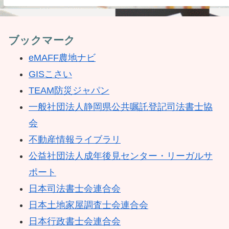
ブックマーク
eMAFF農地ナビ
GISこさい
TEAM防災ジャパン
一般社団法人静岡県公共嘱託登記司法書士協
会
不動産情報ライブラリ
公益社団法人成年後見センター・リーガルサ
ポート
日本司法書士会連合会
日本土地家屋調査士会連合会
日本行政書士会連合会