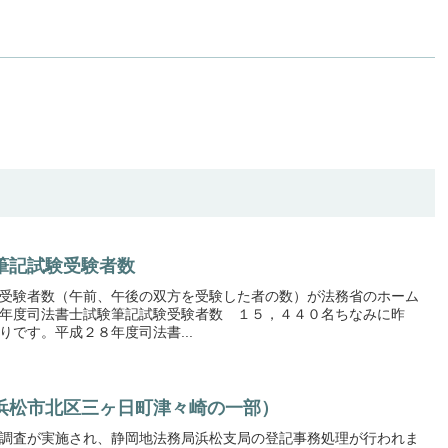
筆記試験受験者数
受験者数（午前、午後の双方を受験した者の数）が法務省のホーム
年度司法書士試験筆記試験受験者数 １５，４４０名ちなみに昨
です。平成２８年度司法書...
浜松市北区三ヶ日町津々崎の一部）
調査が実施され、静岡地法務局浜松支局の登記事務処理が行われま