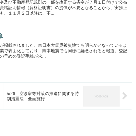
令及び不動産登記規則の一部を改正する省令が７月１日付けで公布
資格証明情報（資格証明書）の提供が不要となることから、実務上
、１１月２日以降は、不...
障
以下が掲載されました。東日本大震災被災地でも明らかとなっているよ
業で表面化しており、熊本地震でも同様に懸念されると報道。登記
早めの登記手続が求...
5/26 空き家等対策の推進に関する特
別措置法 全面施行