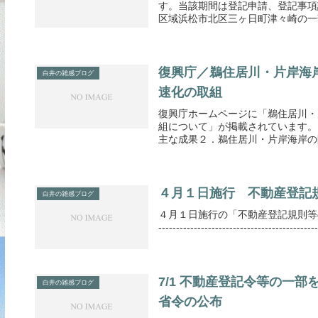
す。当該期間は登記申請、登記事項
区域浜松市北区三ヶ日町津々崎の一部
復興庁／鵜住居川・片岸海
白井の雑感ブログ
速化の取組
復興庁ホームページに「鵜住居川・
組について」が掲載されています。
主な成果２．鵜住居川・片岸海岸の防
４月１日施行 不動産登記
白井の雑感ブログ
４月１日施行の「不動産登記規則等の一部
------------------------------
7/1 不動産登記令等の一
白井の雑感ブログ
省令の公布