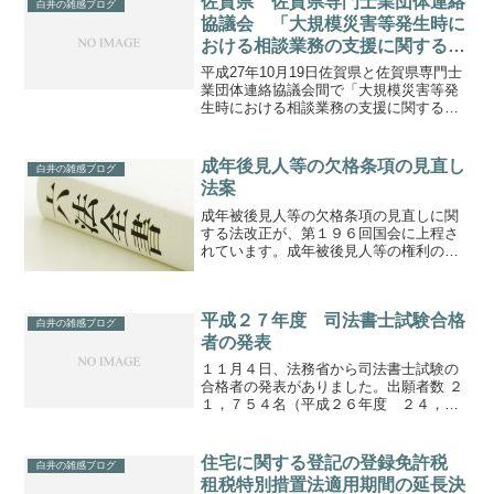
佐賀県 佐賀県専門士業団体連絡
白井の雑感ブログ
協議会 「大規模災害等発生時に
おける相談業務の支援に関する協
定」締結
平成27年10月19日佐賀県と佐賀県専門士
業団体連絡協議会間で「大規模災害等発
生時における相談業務の支援に関する協
定」を締結佐賀県専門士業団体連絡協議
会 構成会(1) 佐賀県社会保険労務士会
(2) 佐賀県行政書士会 (3) 佐賀県司法
成年後見人等の欠格条項の見直し
白井の雑感ブログ
書...
法案
成年被後見人等の欠格条項の見直しに関
する法改正が、第１９６回国会に上程さ
れています。成年被後見人等の権利の制
限に係る措置の適正化等を図るための関
係法律の整備に関する法律案法案の概要
は以下のとおりです。成年後見制度の利
平成２７年度 司法書士試験合格
用の促進に関する法律（平...
白井の雑感ブログ
者の発表
１１月４日、法務省から司法書士試験の
合格者の発表がありました。出願者数 ２
１，７５４名（平成２６年度 ２４，５
３８名、平成２５年度 ２７，４００
名）受験者数 １７，９２０名（平成２６
年度 ２０，１３０名、平成２５年度
住宅に関する登記の登録免許税
白井の雑感ブログ
２２，４９４名）合格者...
租税特別措置法適用期間の延長決