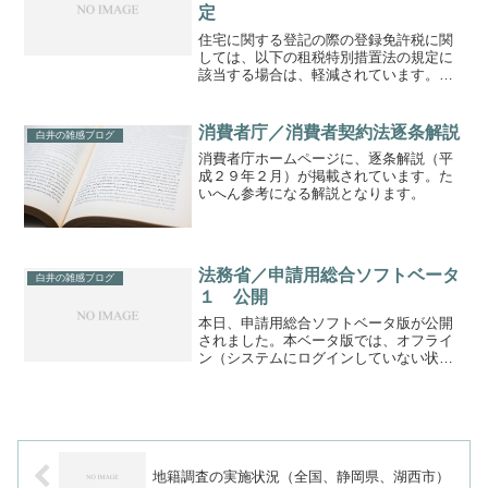
定
住宅に関する登記の際の登録免許税に関
しては、以下の租税特別措置法の規定に
該当する場合は、軽減されています。い
ずれも適用期限が平成２８年３月３１日
までとなっておりますが、第１９０回国
会で所得税法等の一部を改正する法律案
消費者庁／消費者契約法逐条解説
白井の雑感ブログ
が成立し、平成３０年３月...
消費者庁ホームページに、逐条解説（平
成２９年２月）が掲載されています。た
いへん参考になる解説となります。
法務省／申請用総合ソフトベータ
白井の雑感ブログ
１ 公開
本日、申請用総合ソフトベータ版が公開
されました。本ベータ版では、オフライ
ン（システムにログインしていない状
態）でも、申請情報等に電子署名を付す
機能が追加されています。是非、体験し
てみて下さい。■インストール方法は、下
記のＰ８以下をご参照下さ...
地籍調査の実施状況（全国、静岡県、湖西市）