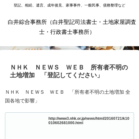
登記、相続、遺言、成年後見、家事事件、一般民事、債務整理など
白井綜合事務所（白井聖記司法書士・土地家屋調査
士・行政書士事務所）
ＮＨＫ ＮＥＷＳ ＷＥＢ 所有者不明の
土地増加 「登記してください」
ＮＨＫ ＮＥＷＳ ＷＥＢ 「所有者不明の土地増加 全
国各地で影響」
http://www3.nhk.or.jp/news/html/20160721/k10
010602681000.html