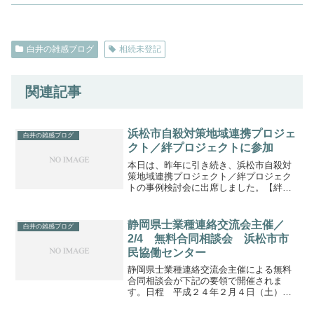
白井の雑感ブログ
相続未登記
関連記事
浜松市自殺対策地域連携プロジェ
白井の雑感ブログ
クト／絆プロジェクトに参加
本日は、昨年に引き続き、浜松市自殺対
策地域連携プロジェクト／絆プロジェク
トの事例検討会に出席しました。【絆プ
ロジェクトとは】経済・生活問題、精神
疾患等自殺には様々な要因が関連してい
る。こうした問題を抱える自殺のハイリ
静岡県士業種連絡交流会主催／
白井の雑感ブログ
スク者と接する機会の多い...
2/4 無料合同相談会 浜松市市
民協働センター
静岡県士業種連絡交流会主催による無料
合同相談会が下記の要領で開催されま
す。日程 平成２４年２月４日（土）午
前１０：００～午後３：００会場 浜松