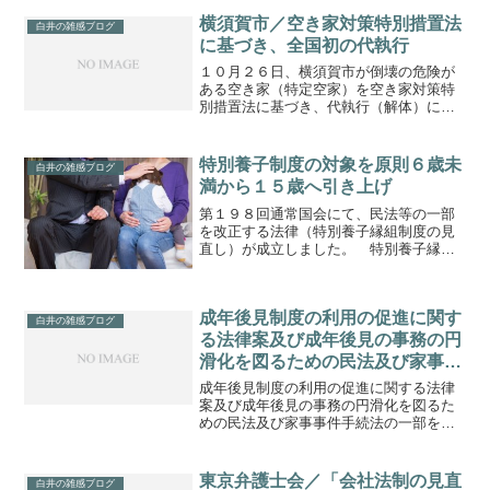
市市民協働センター２Ｆ研修室※静岡県
士業種連絡交流会は、静岡県弁護士会、
横須賀市／空き家対策特別措置法
白井の雑感ブログ
静岡県司法書士会、（社）静...
に基づき、全国初の代執行
１０月２６日、横須賀市が倒壊の危険が
ある空き家（特定空家）を空き家対策特
別措置法に基づき、代執行（解体）に着
手との報道がありました。空き家対策特
別措置法に基づく解体は全国初。諸費用
約１５０万円は横須賀市が負担。対象建
特別養子制度の対象を原則６歳未
白井の雑感ブログ
物は木造平家建 約６０㎡...
満から１５歳へ引き上げ
第１９８回通常国会にて、民法等の一部
を改正する法律（特別養子縁組制度の見
直し）が成立しました。 特別養子縁組
制度とは、子どもの福祉の増進を図るた
めに、子と実親との親子関係を解消し、
養親と（特別）養子に実の子と同じ親子
成年後見制度の利用の促進に関す
関係を結ぶ制度で１９８７...
白井の雑感ブログ
る法律案及び成年後見の事務の円
滑化を図るための民法及び家事事
件手続法の一部を改正する法律案
成年後見制度の利用の促進に関する法律
案及び成年後見の事務の円滑化を図るた
めの民法及び家事事件手続法の一部を改
正する法律案の内容です。成年後見制度
の利用の促進に関する法律案成年後見の
事務の円滑化を図るための民法及び家事
東京弁護士会／「会社法制の見直
白井の雑感ブログ