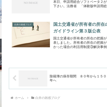
本日、申請用総合ソフトベータ２が
下さい。法務省 「体験版申請用総
国土交通省が所有者の所在
白井の雑感ブログ
ガイドライン第３版公表
国土交通省が所有者の所在の把握が
表しました。所有者の所在の把握が
かった場合の利活用制度③解決事例集
除籍簿の保存期間 ８０年から１５０
年へ
ホーム
白井の雑感ブログ