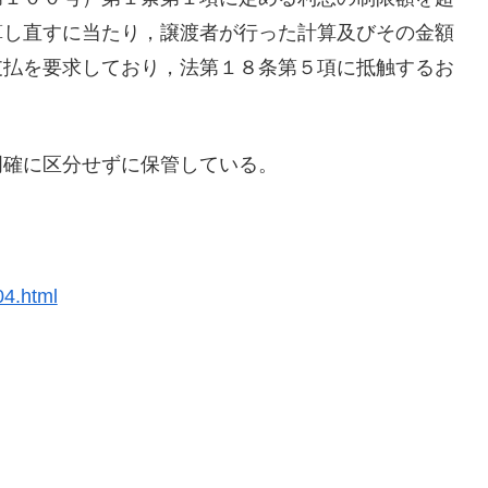
算し直すに当たり，譲渡者が行った計算及びその金額
支払を要求しており，法第１８条第５項に抵触するお
明確に区分せずに保管している。
04.html