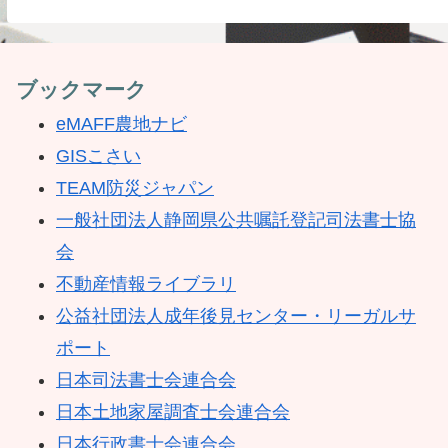
ブックマーク
eMAFF農地ナビ
GISこさい
TEAM防災ジャパン
一般社団法人静岡県公共嘱託登記司法書士協
会
不動産情報ライブラリ
公益社団法人成年後見センター・リーガルサ
ポート
日本司法書士会連合会
日本土地家屋調査士会連合会
日本行政書士会連合会