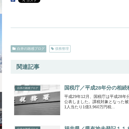
白井の雑感ブログ
債務整理
関連記事
国税庁／平成28年分の相続
白井の雑感ブログ
平成29年12月、国税庁は平成28年
公表しました。課税対象となった被相続
1人当たり1億3,960万円税...
福井県／県有地未登記１１