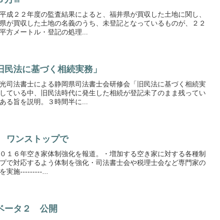
平成２２年度の監査結果によると、福井県が買収した土地に関し、
県が買収した土地の名義のうち、未登記となっているものが、２２
方メートル・登記の処理...
旧民法に基づく相続実務」
光司法書士による静岡県司法書士会研修会「旧民法に基づく相続実
している中、旧民法時代に発生した相続が登記未了のまま残ってい
る旨を説明。３時間半に...
応 ワンストップで
０１６年空き家体制強化を報道。・増加する空き家に対する各種制
プで対応するよう体制を強化・司法書士会や税理士会など専門家の
-------...
ベータ２ 公開