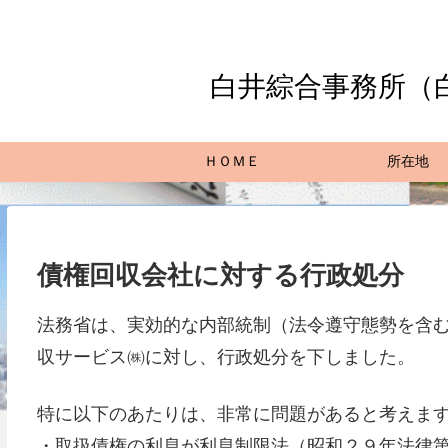
白井綜合事務所（
ＨＯＭＥ
所在地
債権回収会社に対する行政処分
法務省は、実効的な内部統制（法令遵守態勢を含
収サービス㈱に対し、行政処分を下しました。
特に以下のあたりは、非常に問題があると考えま
・取扱債権の利息が利息制限法（昭和２９年法律