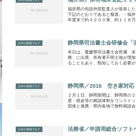
白井の雑感ブログ
福井県の包括外部監査人が発表した
下記のとおりであると報道。・福井
年度末で約４２００筆、約１１８万平
静岡県司法書士会研修会「
白井の雑感ブログ
本日は、愛媛県司法書士会所属 末
務」に出席。所有者不明土地が増加
ることもあり、熟知しておく必要があ
静岡県／2016 空き家対
白井の雑感ブログ
２月１日、静岡新聞は、静岡県の２
度・税金等の相談体制をワンストッ
団体と連携・県内各地で無料相談会を実施--
法務省／申請用総合ソフト
白井の雑感ブログ