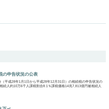
税の申告状況の公表
分（平成28年1月1日から平成28年12月31日）の相続税の申告状況の
人約10万6千人課税割合8.1％課税価格14兆7,813億円被相続人
８万㎡