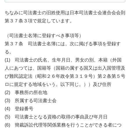
ちなみに司法書士の旧姓使用は日本司法書士会連合会会則
第３７条３項で規定しています。
（司法書士名簿に登録すべき事項等）
第３７条 司法書士名簿には、次に掲げる事項を登録す
る。
(1) 司法書士の氏名、生年月日、男女の別、本籍（外国
人にあつては、国籍等（国籍の属する国又は出入国管理及
び難民認定法（昭和２６年政令第３１９号）第２条第５号
ロに規定する地域をいう。以下同じ。））及び住所
(2) 事務所の所在地
(3) 所属する司法書士会
(4) 登録番号
(5) 司法書士となる資格の取得の事由及び年月日
(6) 簡裁訴訟代理等関係業務を行うことができる者につ