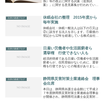
係）等の改正に関する試案（追加試
案）」に関する意見募集が行われていま
す。意見・情報受付開始日 2017年08月01
日意見・情報受付締切日2017年09月22日
法制審議会民法（相続関係）部会は、中
休眠会社の整理 2015年度から
白井の雑感ブログ
間試案後に追...
毎年実施
休眠会社・休眠一般法人は以下の①又は
②に該当する法人を示します。①最後の
登記から12年を経過している株式会社
（会社法第472条の休眠会社。特例有限会
社は含まれない）②最後の登記から５年
を経過している一般社団法人又は一般財
日雇い労働者や生活困窮者ら
白井の雑感ブログ
団法人平成26年11...
選挙権 行使できない人も
経済的弱者である日雇い労働者や生活困
窮者らが、住民登録がないために、選挙
権を行使できないとの報道がありまし
た。国政選挙である今回の参議院選挙に
おける選挙権は、公職選挙法第９条で以
下のように定められています。そう、引
静岡県災害対策士業連絡会 理事
白井の雑感ブログ
き続き３箇月以上市町村の区...
会出席
本日は、静岡県弁護士会会館にて平成２
７年度静岡県災害対策士業連絡会理事会
が開催され、静岡県司法書士会災害対策
委員長として出席しました。静岡県災害
対策士業連絡会は静岡県内の士業１１団