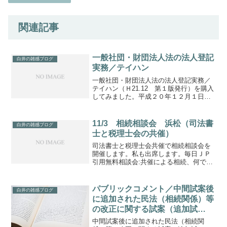
関連記事
一般社団・財団法人法の法人登記
白井の雑感ブログ
実務／テイハン
一般社団・財団法人法の法人登記実務／
テイハン（Ｈ21.12 第１版発行）を購入
してみました。平成２０年１２月１日施
行された以下の法令について、「解説
編」と「資料編」が掲載されています。
①一般社団法人及び一般財団法人に関す
11/3 相続相談会 浜松（司法書
白井の雑感ブログ
る法律（平成１８年法...
士と税理士会の共催）
司法書士と税理士会共催で相続相談会を
開催します。私も出席します。毎日ＪＰ
引用無料相談会:共催による相続、何でも
－－司法書士と税理士会 ／静岡毎日新
聞 2012年11月01日 地方版県司法書士
会と東海税理士会静岡県支部連合会は、
パブリックコメント／中間試案後
白井の雑感ブログ
面接による「相...
に追加された民法（相続関係）等
の改正に関する試案（追加試
案）」に関する意見募集
中間試案後に追加された民法（相続関