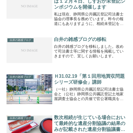
は１２月４日、しずおか未登記シ
ンポジウムを開催します
私は現在、静岡県公共嘱託登記司法書士
協会の理事長を務めています。昨今の報
道にもありますように、相続未登記をは
じめとする未登記、並びに登記手続きに
利用する地図整備の遅れにより、日常の
不動産取引や公共事業の円滑化を妨げる
白井の雑感ブログの移転
白井の雑感ブログ
ケースが増加しております...
白井の雑感ブログを移転しました。改め
て司法書士等に関する情報を掲載してい
きますので、宜しくお願いします。
Ｈ31.02.19「第１回用地買収問題
白井の雑感ブログ
シリーズ研修会」講師
（一社）静岡県公共嘱託登記司法書士協
会と（公社）静岡県公共嘱託登記土地家
屋調査士協会との共催で官公署職員を対
象とした「第１回用地買収問題シリーズ
研修会」を開催しました。【開催日】平
成31年2月12日（火）西部会場
数次相続が生じている場合におい
平成31年2月19...
白井の雑感ブログ
て最終的な遺産分割協議の結果の
みが記載された遺産分割協議書を