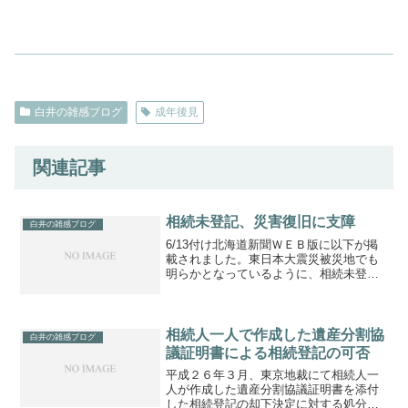
白井の雑感ブログ
成年後見
関連記事
相続未登記、災害復旧に支障
白井の雑感ブログ
6/13付け北海道新聞ＷＥＢ版に以下が掲
載されました。東日本大震災被災地でも
明らかとなっているように、相続未登記
が災害後の復興事業で表面化しており、
熊本地震でも同様に懸念されると報道。
登記は義務ではありませんが、日頃から
の早めの登記手続が求...
相続人一人で作成した遺産分割協
白井の雑感ブログ
議証明書による相続登記の可否
平成２６年３月、東京地裁にて相続人一
人が作成した遺産分割協議証明書を添付
した相続登記の却下決定に対する処分取