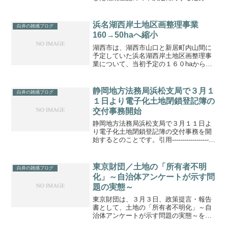
消等請求訴訟の判断がされています。◇
事案 被相続人甲（第１次相続）の相続
人は、乙と丙であった。 被相続人甲の
浜名湖西岸土地区画整理事業
白井の雑感ブログ
遺産分割を行なう前に乙が...
160→50haへ縮小
湖西市は、湖西市山口と新居町内山間に
予定していた浜名湖西岸土地区画整理事
業について、当初予定の１６０haから５
０haへ事業区域を縮小する方針とのこと
です。
静岡地方法務局浜松支局で３月１
白井の雑感ブログ
１日より電子化土地閉鎖登記簿の
交付事務開始
静岡地方法務局浜松支局で３月１１日よ
り電子化土地閉鎖登記簿の交付事務を開
始するとのことです。引用---------------------
-----------------------------------土地閉鎖登記簿
謄本交付等事務の取...
東京財団／土地の「所有者不明
白井の雑感ブログ
化」～自治体アンケートが示す問
題の実態～
東京財団は、３月３日、政策提言・報告
書として、土地の「所有者不明化」～自
治体アンケートが示す問題の実態～を公
表しました。「自治体の６割で所有者が