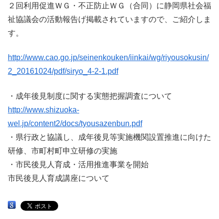
２回利用促進ＷＧ・不正防止ＷＧ（合同）に静岡県社会福
祉協議会の活動報告げ掲載されていますので、ご紹介しま
す。
http://www.cao.go.jp/seinenkouken/iinkai/wg/riyousokusin/
2_20161024/pdf/siryo_4-2-1.pdf
・成年後見制度に関する実態把握調査について
http://www.shizuoka-
wel.jp/content2/docs/tyousazenbun.pdf
・県行政と協議し、成年後見等実施機関設置推進に向けた
研修、市町村町申立研修の実施
・市民後見人育成・活用推進事業を開始
市民後見人育成講座について