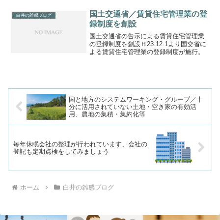
直ちに判明しない、いわゆる「所有者不
明」の土地が、震災復興や空き家対策な
国土交通省／賃貸住宅管理業の登
白井の雑感ブログ
どを進める上で支障となる...
録制度を創設
国土交通省の告示による賃貸住宅管理業
の登録制度を創設Ｈ23.12.1より国交省に
よる賃貸住宅管理業の登録制度が施行。
国と地方のシステムワーキング・グループ／十
分に活用されていない土地・空き家の有効活
用、農地の集積・集約化等
毎年休眠会社の整理が行われています、会社の
登記も定期点検をしてみましょう
ホーム
白井の雑感ブログ